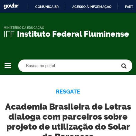
COMUNICA BR
ACESSO À INFORMAÇÃO
PARTI
IR
PARA
O
MINISTÉRIO DA EDUCAÇÃO
IFF
Instituto Federal Fluminense
CONTEÚDO
Buscar no portal
Buscar no portal
RESGATE
Academia Brasileira de Letras
dialoga com parceiros sobre
projeto de utilização do Solar