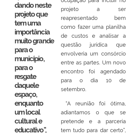
ocupação para incluir no
dando neste
projeto a ser
projeto que
reapresentado bem
tem uma
como fazer uma planilha
importância
de custos e analisar a
muito grande
questão jurídica que
para o
envolveria um consórcio
município,
entre as partes. Um novo
para o
encontro foi agendado
resgate
para o dia 10 de
daquele
setembro.
espaço,
enquanto
“A reunião foi ótima,
um local
adiantamos o que se
cultural e
pretende e a parceria
educativo",
tem tudo para dar certo”,