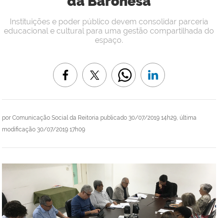
da Baronesa
Instituições e poder público devem consolidar parceria
educacional e cultural para uma gestão compartilhada do
espaço.
por
Comunicação Social da Reitoria
publicado
30/07/2019 14h29,
última
modificação
30/07/2019 17h09