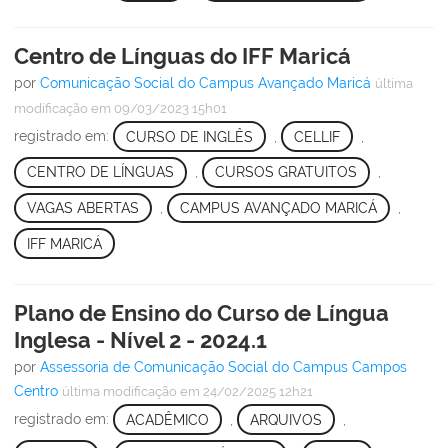
Centro de Línguas do IFF Maricá
por
Comunicação Social do Campus Avançado Maricá
última
modificação
em 09/03/2023 15h01
registrado em:
CURSO DE INGLÊS
,
CELLIF
,
CENTRO DE LÍNGUAS
,
CURSOS GRATUITOS
,
VAGAS ABERTAS
,
CAMPUS AVANÇADO MARICÁ
,
IFF MARICÁ
Plano de Ensino do Curso de Língua
Inglesa - Nível 2 - 2024.1
por
Assessoria de Comunicação Social do Campus Campos
Centro
última modificação
em 24/02/2025 12h21
registrado em:
ACADÊMICO
,
ARQUIVOS
,