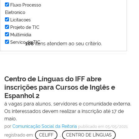
Fluxo Processo
Eletronico
Licitacoes
Projeto de TIC
Multimídia
Servico de TIC
108
itens atendem ao seu critério.
Centro de Línguas do IFF abre
inscrições para Cursos de Inglês e
Espanhol 2
á vagas para alunos, servidores e comunidade externa.
Os interessados devem realizar a inscrição até 17 de
maio.
por
Comunicação Social da Reitoria
publicado
em 05/05/2021
registrado em:
CELIFF
,
CENTRO DE LÍNGUAS