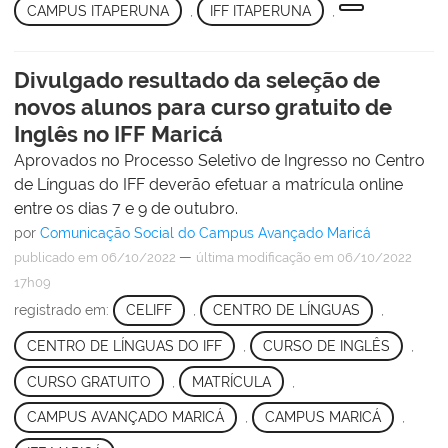
CAMPUS ITAPERUNA
,
IFF ITAPERUNA
,
Divulgado resultado da seleção de
novos alunos para curso gratuito de
Inglês no IFF Maricá
Aprovados no Processo Seletivo de Ingresso no Centro
de Línguas do IFF deverão efetuar a matrícula online
entre os dias 7 e 9 de outubro.
por
Comunicação Social do Campus Avançado Maricá
—
publicado
em 06/10/2022
última modificação
em 06/10/2022
17h09
registrado em:
CELIFF
,
CENTRO DE LÍNGUAS
,
CENTRO DE LÍNGUAS DO IFF
,
CURSO DE INGLÊS
,
CURSO GRATUITO
,
MATRÍCULA
,
CAMPUS AVANÇADO MARICÁ
,
CAMPUS MARICÁ
,