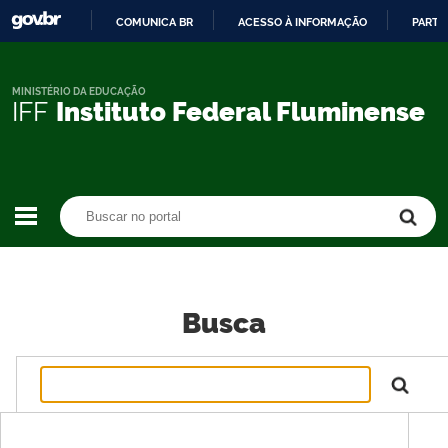
COMUNICA BR
ACESSO À INFORMAÇÃO
PARTI
IR
PARA
O
MINISTÉRIO DA EDUCAÇÃO
IFF
Instituto Federal Fluminense
CONTEÚDO
Buscar no portal
Buscar no portal
Busca