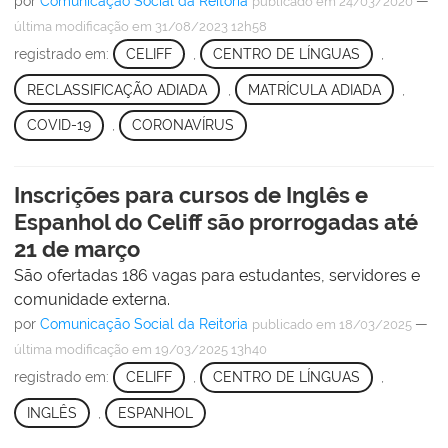
por
Comunicação Social da Reitoria
—
publicado
em 24/03/2020
última modificação
em 31/08/2023 12h58
registrado em:
CELIFF
,
CENTRO DE LÍNGUAS
,
RECLASSIFICAÇÃO ADIADA
,
MATRÍCULA ADIADA
,
COVID-19
,
CORONAVÍRUS
Inscrições para cursos de Inglês e
Espanhol do Celiff são prorrogadas até
21 de março
São ofertadas 186 vagas para estudantes, servidores e
comunidade externa.
por
Comunicação Social da Reitoria
—
publicado
em 18/03/2025
última modificação
em 19/03/2025 13h40
registrado em:
CELIFF
,
CENTRO DE LÍNGUAS
,
INGLÊS
,
ESPANHOL