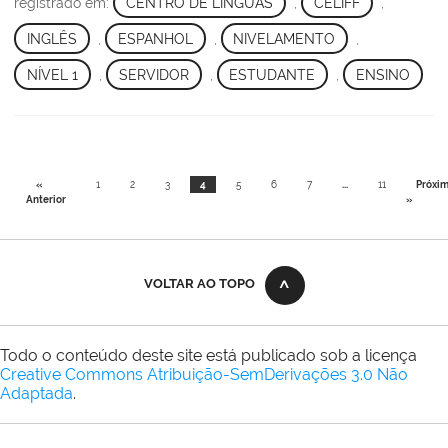
registrado em:
CENTRO DE LÍNGUAS
,
CELIFF
,
INGLÊS
,
ESPANHOL
,
NIVELAMENTO
,
NÍVEL 1
,
SERVIDOR
,
ESTUDANTE
,
ENSINO
«
1
2
3
4
5
6
7
...
11
Próxi
Anterior
»
VOLTAR AO TOPO
Todo o conteúdo deste site está publicado sob a licença
Creative Commons Atribuição-SemDerivações 3.0 Não
Adaptada
.