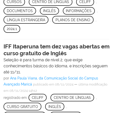
CURSOS
,
CENTRO DE LÍNGUAS
,
CELIFF
,
DOCUMENTOS
,
INGLÊS
,
INFORMAÇÕES
,
LÍNGUA ESTRANGEIRA
,
PLANOS DE ENSINO
,
2024.1
IFF Itaperuna tem dez vagas abertas em
curso gratuito de Inglês
Seleção é para turma de nível 2, que exige
conhecimentos básicos do idioma, e inscrições seguem
até 11/11.
por
Ana Paula Viana, da Comunicação Social do Campus
Avançado Maricá
—
publicado
em 08/11/2024
última modificação
em 08/11/2024 14h12
registrado em:
CELIFF
,
CENTRO DE LÍNGUAS
,
CURSO GRATUITO
,
INGLÊS
,