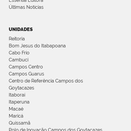
Essentia Editora
Últimas Notícias
UNIDADES
Reitoria
Bom Jesus do Itabapoana
Cabo Frio
Cambuci
Campos Centro
Campos Guarus
Centro de Referência Campos dos
Goytacazes
Itaboraí
Itaperuna
Macaé
Maricá
Quissamã
Polo de Inovação Campos dos Goytacazes