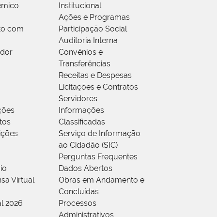
êmico
Institucional
Ações e Programas
to com
Participação Social
Auditoria Interna
idor
Convênios e
Transferências
Receitas e Despesas
Licitações e Contratos
Servidores
ções
Informações
tos
Classificadas
rições
Serviço de Informação
ao Cidadão (SIC)
Perguntas Frequentes
io
Dados Abertos
sa Virtual
Obras em Andamento e
Concluídas
al 2026
Processos
Administrativos