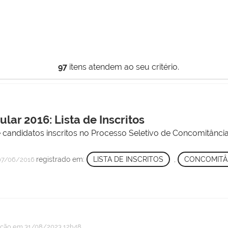
97
itens atendem ao seu critério.
lar 2016: Lista de Inscritos
de candidatos inscritos no Processo Seletivo de Concomitânc
registrado em:
LISTA DE INSCRITOS
,
CONCOMITÂN
7/06/2016
ação
em 31/08/2023 12h48