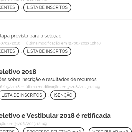
CENTES
,
LISTA DE INSCRITOS
apa prevista para a seleção.
—
08/02/2018
última modificação
em 31/08/2023 12h48
CENTES
,
LISTA DE INSCRITOS
eletivo 2018
es sobre inscrição e resultados de recursos.
—
6/05/2018
última modificação
em 31/08/2023 12h49
LISTA DE INSCRITOS
,
ISENÇÃO
eletivo e Vestibular 2018 é retificada
ação
em 31/08/2023 12h49
SCRITOS
,
PROCESSO SELETIVO 2018
,
VESTIBULAR 2018