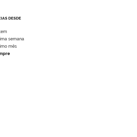
CIAS DESDE
tem
tima semana
timo mês
mpre