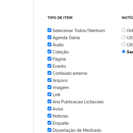
TIPO DE ITEM
NOTÍ
Selecionar Todos/Nenhum
On
Agenda Diária
Úl
Áudio
Úl
Coleção
Se
Página
Evento
Conteúdo externo
Arquivo
Imagem
Link
Ano Publicacao Licitacoes
Aviso
Notícias
Enquete
Dissertação de Mestrado