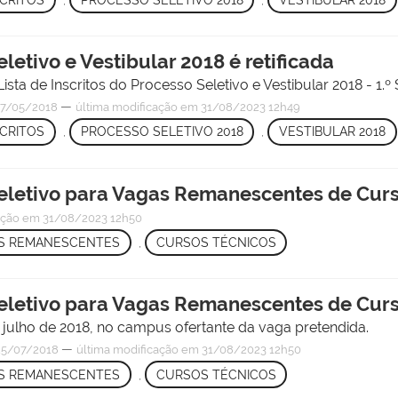
eletivo e Vestibular 2018 é retificada
Lista de Inscritos do Processo Seletivo e Vestibular 2018 - 1.º
—
7/05/2018
última modificação
em 31/08/2023 12h49
SCRITOS
,
PROCESSO SELETIVO 2018
,
VESTIBULAR 2018
 Seletivo para Vagas Remanescentes de Cur
ação
em 31/08/2023 12h50
S REMANESCENTES
,
CURSOS TÉCNICOS
 Seletivo para Vagas Remanescentes de Cur
e julho de 2018, no campus ofertante da vaga pretendida.
—
5/07/2018
última modificação
em 31/08/2023 12h50
S REMANESCENTES
,
CURSOS TÉCNICOS