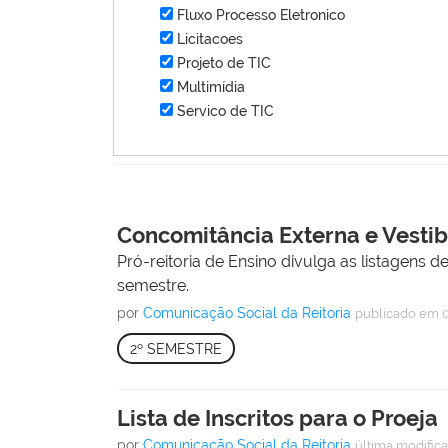
Fluxo Processo Eletronico
Licitacoes
Projeto de TIC
Multimídia
Servico de TIC
Concomitância Externa e Vestibu
Pró-reitoria de Ensino divulga as listagens 
semestre.
por
Comunicação Social da Reitoria
publicado
em 0
2º SEMESTRE
Lista de Inscritos para o Proeja
por
Comunicação Social da Reitoria
última modific