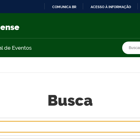
COMUNICA BR
ACESSO À INFORMAÇÃO
IR
PARA
nense
O
CONTEÚDO
Busca
Busca
al de Eventos
Busca