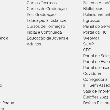
Cursos Técnicos
Sistema Acad
Cursos de Graduação
Bibliotecas
Pós-Graduação
Relacionamen
Educação a Distância
Egressos
Cursos de Formação
Painel do Serv
Inicial e Continuada
Portal da TIC
ência
Educação de Jovens e
WebMail
Adultos
SUAP
CDD
Portal de Sele
Portal de Even
Portal de Insc
Ouvidoria
Corregedoria
ão
IFF Sem Asséd
Sala de Impren
Eleições 2023
de Pádua
Defeso Eleitor
rra