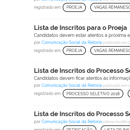
registrado em:
PROEJA
,
VAGAS REMANES
Lista de Inscritos para o Proeja
Candidatos devem estar atentos à próxima et
por
Comunicação Social da Reitoria
publicado
em 
registrado em:
PROEJA
,
VAGAS REMANES
Lista de Inscritos do Processo S
Candidatos devem ficar atentos às informaçõ
por
Comunicação Social da Reitoria
publicado
em 1
registrado em:
PROCESSO SELETIVO 2018
,
Lista de Inscritos do Processo S
por
Comunicação Social da Reitoria
última modific
registrado em:
RETIFICAÇÃO
,
LISTA DE IN