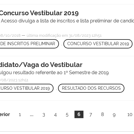
o Concurso Vestibular 2019
cesso divulga a lista de inscritos e lista preliminar de candi
—
08/10/2018
última modificação
em 31/08/2023 12h51
 DE INSCRITOS PRELIMINAR
,
CONCURSO VESTIBULAR 2019
ndidato/Vaga do Vestibular
ulgou resultado referente ao 1º Semestre de 2019
/08/2023 12h51
URSO VESTIBULAR 2019
,
RESULTADO DOS RECURSOS
erior
1
...
3
4
5
6
7
8
9
10