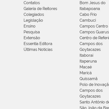
Contatos
Bom Jesus do
Galeria de Reitores
Itabapoana
Colegiados
Cabo Frio
Legislação
Cambuci
Ensino
Campos Centro
Pesquisa
Campos Guarus
Extensão
Centro de Refer
Essentia Editora
Campos dos
Últimas Notícias
Goytacazes
Itaboraí
Itaperuna
Macaé
Maricá
Quissamã
Polo de Inovaç
Campos dos
Goytacazes
Santo Antônio 
São João da Ba