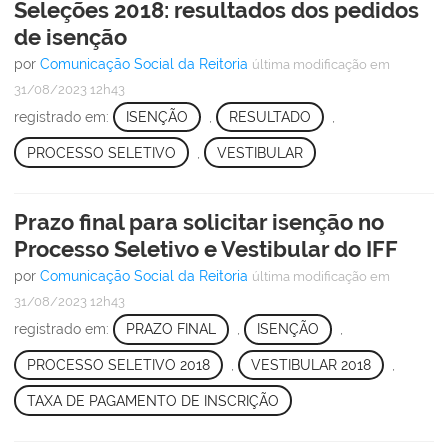
Seleções 2018: resultados dos pedidos
de isenção
por
Comunicação Social da Reitoria
última modificação
em
31/08/2023 12h43
registrado em:
ISENÇÃO
,
RESULTADO
,
PROCESSO SELETIVO
,
VESTIBULAR
Prazo final para solicitar isenção no
Processo Seletivo e Vestibular do IFF
por
Comunicação Social da Reitoria
última modificação
em
31/08/2023 12h43
registrado em:
PRAZO FINAL
,
ISENÇÃO
,
PROCESSO SELETIVO 2018
,
VESTIBULAR 2018
,
TAXA DE PAGAMENTO DE INSCRIÇÃO