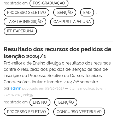
registrado em:
PÓS-GRADUAÇÃO
,
PROCESSO SELETIVO
,
ISENÇÃO
,
EAD
,
TAXA DE INSCRIÇÃO
,
CAMPUS ITAPERUNA
,
IFF ITAPERUNA
Resultado dos recursos dos pedidos de
isenção 2024/1
Pró-reitoria de Ensino divulga o resultado dos recursos
contra o resultado dos pedidos de isenção da taxa de
inscrição do Processo Seletivo de Cursos Técnicos,
Concurso Vestibular e Inmetro 2024/1º semestre.
por
admin
—
publicado
em 03/10/2023
última modificação
em
27/10/2023 20h35
registrado em:
ENSINO
,
ISENÇÃO
,
PROCESSO SELETIVO
,
CONCURSO VESTIBULAR
,