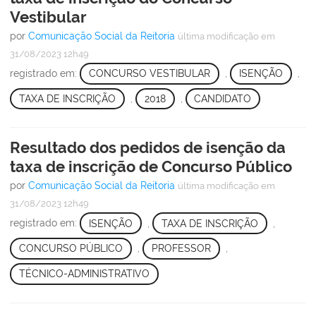
Vestibular
por
Comunicação Social da Reitoria
última modificação
em
31/08/2023 12h49
registrado em:
CONCURSO VESTIBULAR
,
ISENÇÃO
,
TAXA DE INSCRIÇÃO
,
2018
,
CANDIDATO
Resultado dos pedidos de isenção da
taxa de inscrição de Concurso Público
por
Comunicação Social da Reitoria
última modificação
em
31/08/2023 12h49
registrado em:
ISENÇÃO
,
TAXA DE INSCRIÇÃO
,
CONCURSO PÚBLICO
,
PROFESSOR
,
TÉCNICO-ADMINISTRATIVO