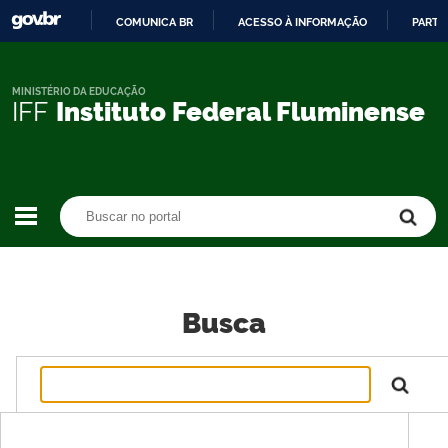
COMUNICA BR
ACESSO À INFORMAÇÃO
PARTI
IR
PARA
O
MINISTÉRIO DA EDUCAÇÃO
IFF
Instituto Federal Fluminense
CONTEÚDO
Buscar no portal
Buscar no portal
Busca