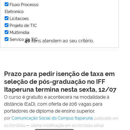
Fluxo Processo
Eletronico
Licitacoes
Projeto de TIC
Multimídia
Servico de TIC
40
itens atendem ao seu critério.
Prazo para pedir isenção de taxa em
seleção de pós-graduação no IFF
Itaperuna termina nesta sexta, 12/07
O curso é gratuito e acontecerá na modalidade à
distância (EaD), com oferta de 206 vagas para
portadores de diploma de ensino superior.
por
Comunicação Social do Campus Itaperuna
publicado
em
—
10/07/2024
última modificação
em 10/07/2024 10h42