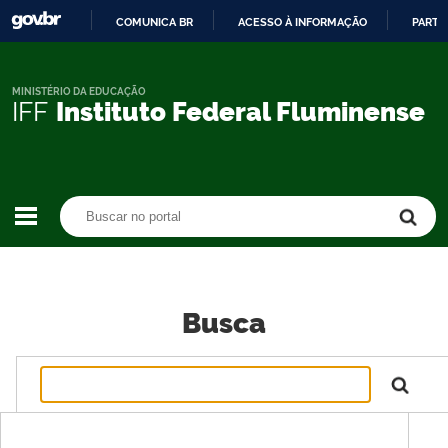
COMUNICA BR
ACESSO À INFORMAÇÃO
PARTI
IR
PARA
O
MINISTÉRIO DA EDUCAÇÃO
IFF
Instituto Federal Fluminense
CONTEÚDO
Buscar no portal
Buscar no portal
Busca