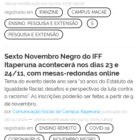
última modificação
em 05/04/2018 09h16
registrado em:
IFANZINE
,
CAMPUS MACAÉ
,
ENSINO, PESQUISA E EXTENSÃO
,
S
,
PESQUISA E EXTENSÃO
Sexto Novembro Negro do IFF
Itaperuna acontecerá nos dias 23 e
24/11, com mesas-redondas online
Tema do evento deste ano será "10 anos do Estatuto da
Igualdade Racial: desafios e perspectivas da luta contra
o racismo". As inscrições poderão ser feitas a partir de 9
de novembro.
por
Comunicação Social do Campus Itaperuna
publicado
em
—
06/11/2020
última modificação
em 24/11/2020 14h29
registrado em:
ENSINO REMOTO
,
COVID-19
,
CORONAVÍRUS
,
NOVEMBRO NEGRO
,