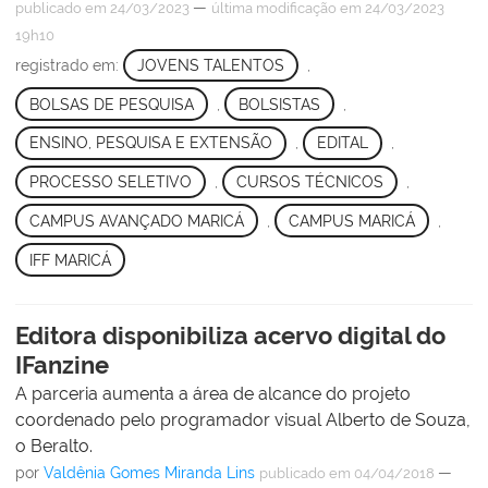
—
publicado
em 24/03/2023
última modificação
em 24/03/2023
19h10
registrado em:
JOVENS TALENTOS
,
BOLSAS DE PESQUISA
,
BOLSISTAS
,
ENSINO, PESQUISA E EXTENSÃO
,
EDITAL
,
PROCESSO SELETIVO
,
CURSOS TÉCNICOS
,
CAMPUS AVANÇADO MARICÁ
,
CAMPUS MARICÁ
,
IFF MARICÁ
Editora disponibiliza acervo digital do
IFanzine
A parceria aumenta a área de alcance do projeto
coordenado pelo programador visual Alberto de Souza,
o Beralto.
por
Valdênia Gomes Miranda Lins
—
publicado
em 04/04/2018