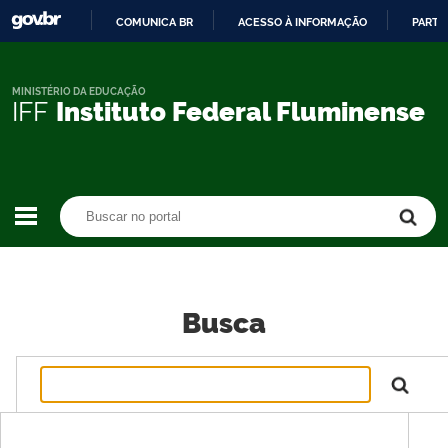
COMUNICA BR
ACESSO À INFORMAÇÃO
PARTI
IR
PARA
O
MINISTÉRIO DA EDUCAÇÃO
IFF
Instituto Federal Fluminense
CONTEÚDO
Buscar no portal
Buscar no portal
Busca