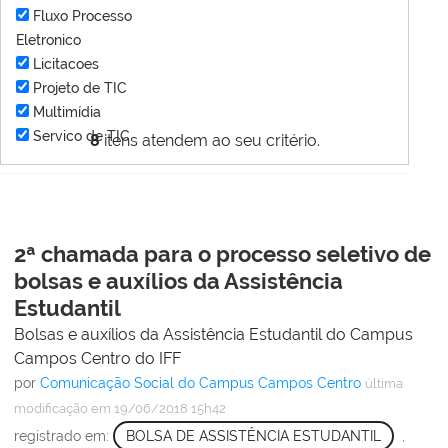
Fluxo Processo
Eletronico
Licitacoes
Projeto de TIC
Multimídia
Servico de TIC
8
itens atendem ao seu critério.
2ª chamada para o processo seletivo de
bolsas e auxílios da Assistência
Estudantil
Bolsas e auxílios da Assistência Estudantil do Campus
Campos Centro do IFF
por
Comunicação Social do Campus Campos Centro
última
modificação
em 19/06/2018 15h42
registrado em:
BOLSA DE ASSISTÊNCIA ESTUDANTIL
,