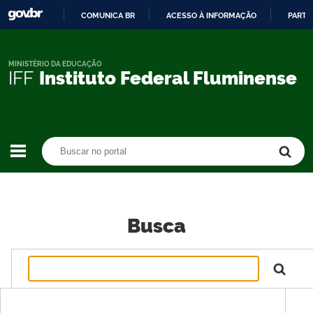
COMUNICA BR
ACESSO À INFORMAÇÃO
PARTI
IR
PARA
O
MINISTÉRIO DA EDUCAÇÃO
IFF
Instituto Federal Fluminense
CONTEÚDO
Buscar no portal
Buscar no portal
Busca