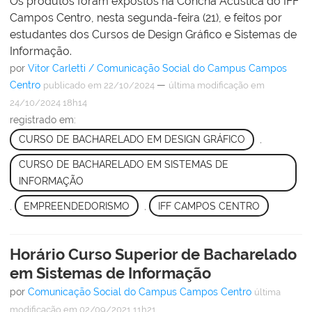
Os produtos foram expostos na Concha Acústica do IFF
Campos Centro, nesta segunda-feira (21), e feitos por
estudantes dos Cursos de Design Gráfico e Sistemas de
Informação.
por
Vitor Carletti / Comunicação Social do Campus Campos
Centro
—
publicado
em 22/10/2024
última modificação
em
24/10/2024 18h14
registrado em:
CURSO DE BACHARELADO EM DESIGN GRÁFICO
,
CURSO DE BACHARELADO EM SISTEMAS DE
INFORMAÇÃO
,
EMPREENDEDORISMO
,
IFF CAMPOS CENTRO
Horário Curso Superior de Bacharelado
em Sistemas de Informação
por
Comunicação Social do Campus Campos Centro
última
modificação
em 02/09/2021 11h21