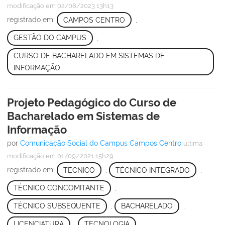
modificação
em 02/08/2023 13h13
registrado em:
CAMPOS CENTRO
,
GESTÃO DO CAMPUS
,
CURSO DE BACHARELADO EM SISTEMAS DE
INFORMAÇÃO
Projeto Pedagógico do Curso de
Bacharelado em Sistemas de
Informação
por
Comunicação Social do Campus Campos Centro
última
modificação
em 01/09/2021 15h29
registrado em:
TÉCNICO
,
TÉCNICO INTEGRADO
,
TÉCNICO CONCOMITANTE
,
TÉCNICO SUBSEQUENTE
,
BACHARELADO
,
LICENCIATURA
,
TECNOLOGIA
,