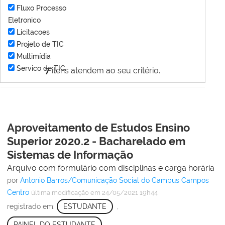
Fluxo Processo
Eletronico
Licitacoes
Projeto de TIC
Multimídia
Servico de TIC
7
itens atendem ao seu critério.
Aproveitamento de Estudos Ensino
Superior 2020.2 - Bacharelado em
Sistemas de Informação
Arquivo com formulário com disciplinas e carga horária
por
Antonio Barros/Comunicação Social do Campus Campos
Centro
última modificação
em 24/05/2021 19h44
registrado em:
ESTUDANTE
,
PAINEL DO ESTUDANTE
,