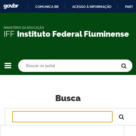
COMUNICA BR
ACESSO À INFORMAÇÃO
PARTI
IR
PARA
O
MINISTÉRIO DA EDUCAÇÃO
IFF
Instituto Federal Fluminense
CONTEÚDO
Buscar no portal
Buscar no portal
Busca