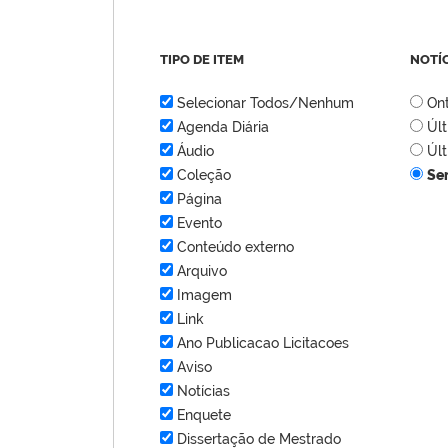
TIPO DE ITEM
NOTÍ
Selecionar Todos/Nenhum
On
Agenda Diária
Úl
Áudio
Úl
Coleção
Se
Página
Evento
Conteúdo externo
Arquivo
Imagem
Link
Ano Publicacao Licitacoes
Aviso
Notícias
Enquete
Dissertação de Mestrado