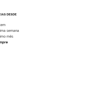
CIAS DESDE
tem
tima semana
timo mês
mpre