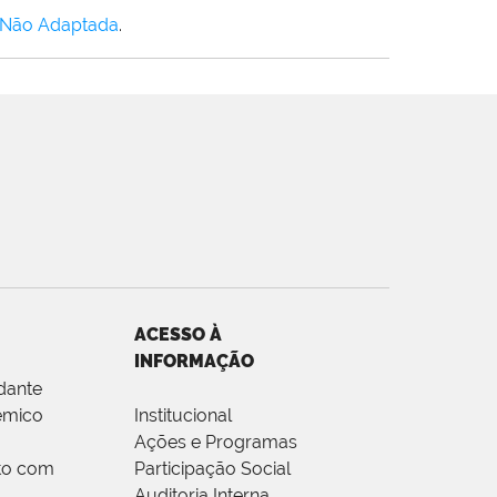
 Não Adaptada
.
ACESSO À
INFORMAÇÃO
dante
êmico
Institucional
Ações e Programas
to com
Participação Social
Auditoria Interna