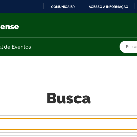
COMUNICA BR
ACESSO À INFORMAÇÃO
IR
PARA
nense
O
CONTEÚDO
Busca
Busca
al de Eventos
Busca