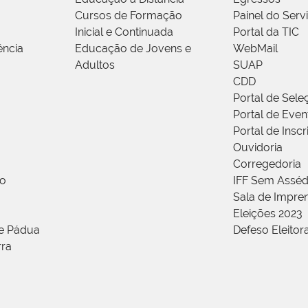
Cursos de Formação
Painel do Serv
Inicial e Continuada
Portal da TIC
ência
Educação de Jovens e
WebMail
Adultos
SUAP
CDD
Portal de Sele
Portal de Even
Portal de Insc
Ouvidoria
Corregedoria
ão
IFF Sem Asséd
Sala de Impren
Eleições 2023
de Pádua
Defeso Eleitor
rra