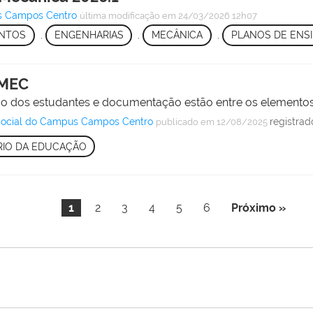
s Campos Centro
última modificação
em 24/03/2026 12h07
NTOS
,
ENGENHARIAS
,
MECÂNICA
,
PLANOS DE ENS
 MEC
ião dos estudantes e documentação estão entre os elementos
 Social do Campus Campos Centro
registra
publicado
em 12/08/2025
RIO DA EDUCAÇÃO
1
2
3
4
5
6
Próximo »