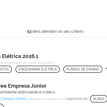
53
itens atendem ao seu critério.
 Elétrica 2026.1
ima modificação
em 12/06/2026 16h07
NTOS
,
ENGENHARIA ELÉTRICA
,
PLANOS DE ENSINO
,
rea Empresa Júnior
mbiente estimulante e criativo.
s Campos Centro
registrado em:
AUREA
publicado
em 19/05/2026