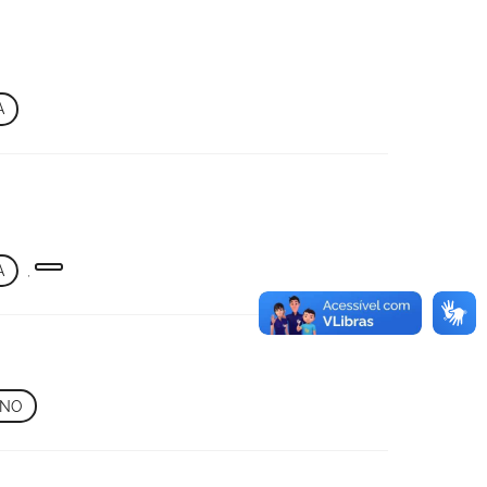
A
A
,
INO