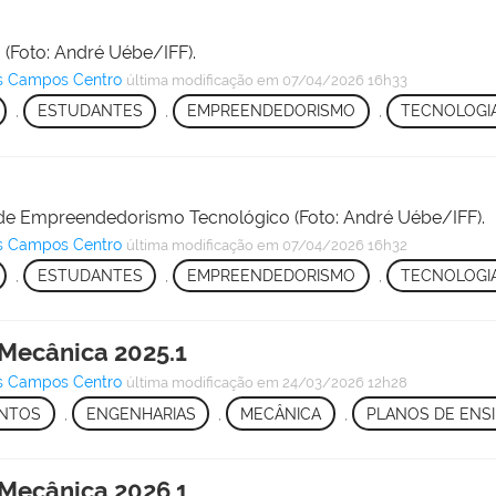
 (Foto: André Uébe/IFF).
s Campos Centro
última modificação
em 07/04/2026 16h33
,
ESTUDANTES
,
EMPREENDEDORISMO
,
TECNOLOGI
 de Empreendedorismo Tecnológico (Foto: André Uébe/IFF).
s Campos Centro
última modificação
em 07/04/2026 16h32
,
ESTUDANTES
,
EMPREENDEDORISMO
,
TECNOLOGI
 Mecânica 2025.1
s Campos Centro
última modificação
em 24/03/2026 12h28
NTOS
,
ENGENHARIAS
,
MECÂNICA
,
PLANOS DE ENS
 Mecânica 2026.1