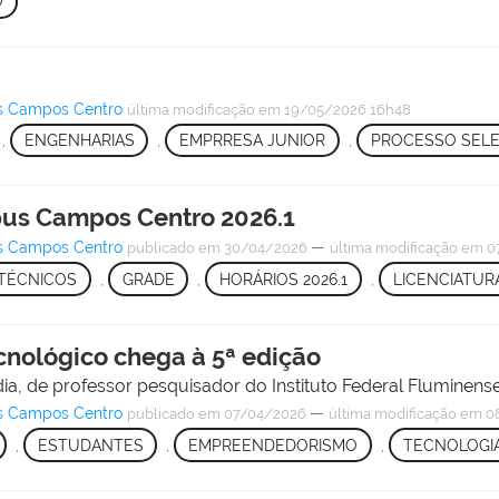
O
s Campos Centro
última modificação
em 19/05/2026 16h48
,
ENGENHARIAS
,
EMPRRESA JUNIOR
,
PROCESSO SELE
pus Campos Centro 2026.1
s Campos Centro
—
publicado
em 30/04/2026
última modificação
em 07
TÉCNICOS
,
GRADE
,
HORÁRIOS 2026.1
,
LICENCIATUR
nológico chega à 5ª edição
dia, de professor pesquisador do Instituto Federal Fluminense
s Campos Centro
—
publicado
em 07/04/2026
última modificação
em 08
,
ESTUDANTES
,
EMPREENDEDORISMO
,
TECNOLOGI