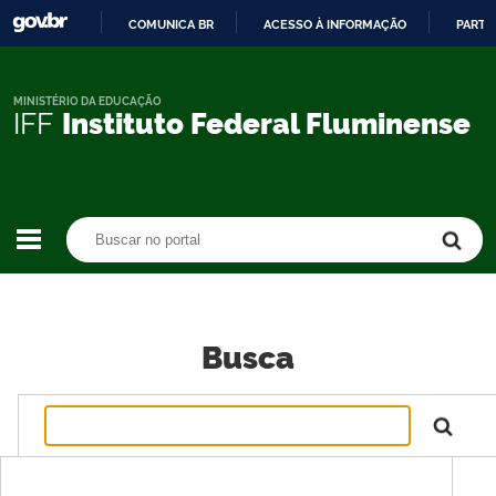
COMUNICA BR
ACESSO À INFORMAÇÃO
PARTI
IR
PARA
O
MINISTÉRIO DA EDUCAÇÃO
IFF
Instituto Federal Fluminense
CONTEÚDO
Buscar no portal
Buscar no portal
Busca