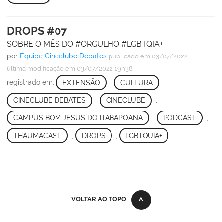
DROPS #07
SOBRE O MÊS DO #ORGULHO #LGBTQIA+
por
Equipe Cineclube Debates
—
publicado
em 03/07/2022
última modificação
em 03/07/2022 19h38
registrado em:
EXTENSÃO
,
CULTURA
,
CINECLUBE DEBATES
,
CINECLUBE
,
CAMPUS BOM JESUS DO ITABAPOANA
,
PODCAST
,
THAUMACAST
,
DROPS
,
LGBTQUIA+
VOLTAR AO TOPO