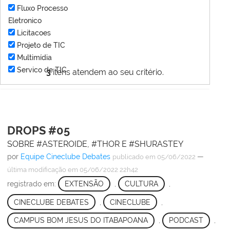
Fluxo Processo
Eletronico
Licitacoes
Projeto de TIC
Multimídia
Servico de TIC
3
itens atendem ao seu critério.
DROPS #05
SOBRE #ASTEROIDE, #THOR E #SHURASTEY
por
Equipe Cineclube Debates
—
publicado
em 05/06/2022
última modificação
em 05/06/2022 22h42
registrado em:
EXTENSÃO
,
CULTURA
,
CINECLUBE DEBATES
,
CINECLUBE
,
CAMPUS BOM JESUS DO ITABAPOANA
,
PODCAST
,