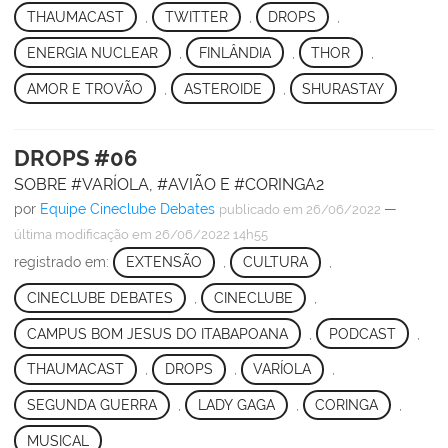
THAUMACAST
,
TWITTER
,
DROPS
,
ENERGIA NUCLEAR
,
FINLÂNDIA
,
THOR
,
AMOR E TROVÃO
,
ASTEROIDE
,
SHURASTAY
DROPS #06
SOBRE #VARÍOLA, #AVIÃO E #CORINGA2
por
Equipe Cineclube Debates
—
publicado
em 26/06/2022
última modificação
em 26/06/2022 14h55
registrado em:
EXTENSÃO
,
CULTURA
,
CINECLUBE DEBATES
,
CINECLUBE
,
CAMPUS BOM JESUS DO ITABAPOANA
,
PODCAST
,
THAUMACAST
,
DROPS
,
VARÍOLA
,
SEGUNDA GUERRA
,
LADY GAGA
,
CORINGA
,
MUSICAL