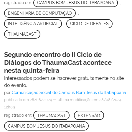
registrado em:
CAMPUS BOM JESUS DO ITABAPOANA
,
ENGENHARIA DE COMPUTAÇÃO
,
INTELIGÊNCIA ARTIFICIAL
,
CICLO DE DEBATES
,
THAUMACAST
Segundo encontro do II Ciclo de
Diálogos do ThaumaCast acontece
nesta quinta-feira
Interessados podem se inscrever gratuitamente no site
do evento.
por
Comunicação Social do Campus Bom Jesus do Itabapoana
—
publicado
em 28/08/2024
última modificação
em 28/08/2024
12h09
registrado em:
THAUMACAST
,
EXTENSÃO
,
CAMPUS BOM JESUS DO ITABAPOANA