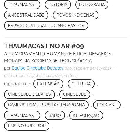
THAUMACAST
,
HISTÓRIA
,
FOTOGRAFIA
,
ANCESTRALIDADE
,
POVOS INDÍGENAS
,
ESPAÇO CULTURAL LUCIANO BASTOS
THAUMACAST NO AR #09
APRIMORAMENTO HUMANO E ÉTICA: DESAFIOS
MORAIS NA SOCIEDADE TECNOLÓGICA
por
Equipe Cineclube Debates
—
publicado
em 24/07/2023
última modificação
em 24/07/2023 18h17
registrado em:
EXTENSÃO
,
CULTURA
,
CINECLUBE DEBATES
,
CINECLUBE
,
CAMPUS BOM JESUS DO ITABAPOANA
,
PODCAST
,
THAUMACAST
,
RÁDIO
,
INTEGRAÇÃO
,
ENSINO SUPERIOR
,