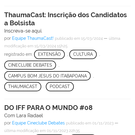
ThaumaCast: Inscrição dos Candidatos
a Bolsista
Inscreva-se aqui.
por
Equipe ThaumaCast!
—
publicado
em 15/03/2024
última
modificação
em 15/03/2024 15h25
registrado em:
EXTENSÃO
,
CULTURA
,
CINECLUBE DEBATES
,
CAMPUS BOM JESUS DO ITABAPOANA
,
THAUMACAST
,
PODCAST
DO IFF PARA O MUNDO #08
Com Lara Radael
por
Equipe Cineclube Debates
—
publicado
em 01/11/2023
última modificação
em 01/11/2023 22h35