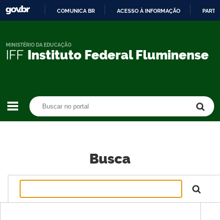
COMUNICA BR
ACESSO À INFORMAÇÃO
PARTI
IR
PARA
O
MINISTÉRIO DA EDUCAÇÃO
IFF
Instituto Federal Fluminense
CONTEÚDO
Buscar no portal
Buscar no portal
Busca