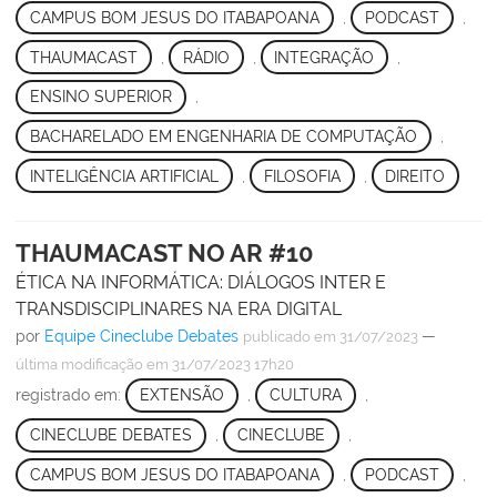
CAMPUS BOM JESUS DO ITABAPOANA
,
PODCAST
,
THAUMACAST
,
RÁDIO
,
INTEGRAÇÃO
,
ENSINO SUPERIOR
,
BACHARELADO EM ENGENHARIA DE COMPUTAÇÃO
,
INTELIGÊNCIA ARTIFICIAL
,
FILOSOFIA
,
DIREITO
THAUMACAST NO AR #10
ÉTICA NA INFORMÁTICA: DIÁLOGOS INTER E
TRANSDISCIPLINARES NA ERA DIGITAL
por
Equipe Cineclube Debates
—
publicado
em 31/07/2023
última modificação
em 31/07/2023 17h20
registrado em:
EXTENSÃO
,
CULTURA
,
CINECLUBE DEBATES
,
CINECLUBE
,
CAMPUS BOM JESUS DO ITABAPOANA
,
PODCAST
,