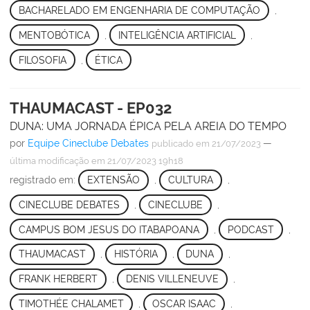
BACHARELADO EM ENGENHARIA DE COMPUTAÇÃO
,
MENTOBÓTICA
,
INTELIGÊNCIA ARTIFICIAL
,
FILOSOFIA
,
ÉTICA
THAUMACAST - EP032
DUNA: UMA JORNADA ÉPICA PELA AREIA DO TEMPO
por
Equipe Cineclube Debates
—
publicado
em 21/07/2023
última modificação
em 21/07/2023 19h18
registrado em:
EXTENSÃO
,
CULTURA
,
CINECLUBE DEBATES
,
CINECLUBE
,
CAMPUS BOM JESUS DO ITABAPOANA
,
PODCAST
,
THAUMACAST
,
HISTÓRIA
,
DUNA
,
FRANK HERBERT
,
DENIS VILLENEUVE
,
TIMOTHÉE CHALAMET
,
OSCAR ISAAC
,