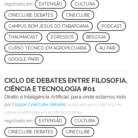
registrado em:
EXTENSÃO
,
CULTURA
,
CINECLUBE DEBATES
,
CINECLUBE
,
CAMPUS BOM JESUS DO ITABAPOANA
,
PODCAST
,
THAUMACAST
,
EGRESSOS
,
BIOLOGIA
,
CURSO TÉCNICO EM AGROPECUÁRIA
,
AU PAIR
,
GOOGLE PARIS
CICLO DE DEBATES ENTRE FILOSOFIA,
CIÊNCIA E TECNOLOGIA #01
Direito e Inteligência Artificial: para onde estamos indo
por
Equipe Cineclube Debates
—
publicado
em 11/08/2023
última modificação
em 11/08/2023 18h44
registrado em:
EXTENSÃO
,
CULTURA
,
CINECLUBE DEBATES
,
CINECLUBE
,