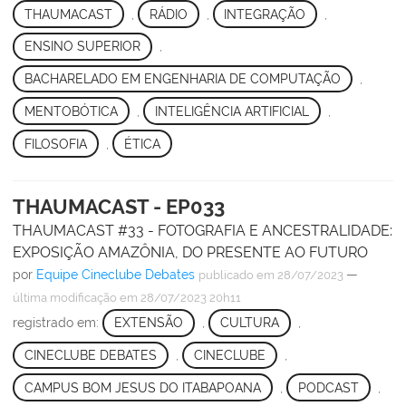
THAUMACAST
,
RÁDIO
,
INTEGRAÇÃO
,
ENSINO SUPERIOR
,
BACHARELADO EM ENGENHARIA DE COMPUTAÇÃO
,
MENTOBÓTICA
,
INTELIGÊNCIA ARTIFICIAL
,
FILOSOFIA
,
ÉTICA
THAUMACAST - EP033
THAUMACAST #33 - FOTOGRAFIA E ANCESTRALIDADE:
EXPOSIÇÃO AMAZÔNIA, DO PRESENTE AO FUTURO
por
Equipe Cineclube Debates
—
publicado
em 28/07/2023
última modificação
em 28/07/2023 20h11
registrado em:
EXTENSÃO
,
CULTURA
,
CINECLUBE DEBATES
,
CINECLUBE
,
CAMPUS BOM JESUS DO ITABAPOANA
,
PODCAST
,