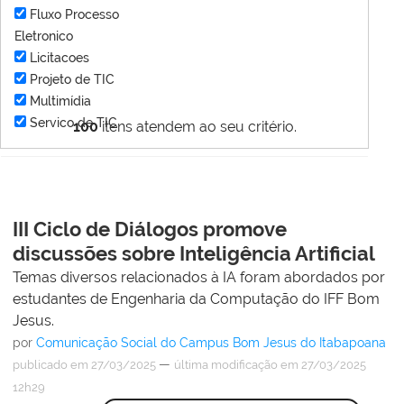
Fluxo Processo
Eletronico
Licitacoes
Projeto de TIC
Multimídia
Servico de TIC
100
itens atendem ao seu critério.
III Ciclo de Diálogos promove
discussões sobre Inteligência Artificial
Temas diversos relacionados à IA foram abordados por
estudantes de Engenharia da Computação do IFF Bom
Jesus.
por
Comunicação Social do Campus Bom Jesus do Itabapoana
—
publicado
em 27/03/2025
última modificação
em 27/03/2025
12h29