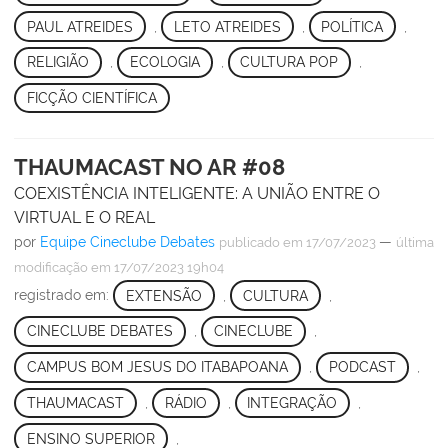
PAUL ATREIDES
,
LETO ATREIDES
,
POLÍTICA
,
RELIGIÃO
,
ECOLOGIA
,
CULTURA POP
,
FICÇÃO CIENTÍFICA
THAUMACAST NO AR #08
COEXISTÊNCIA INTELIGENTE: A UNIÃO ENTRE O
VIRTUAL E O REAL
por
Equipe Cineclube Debates
—
publicado
em 17/07/2023
última
modificação
em 17/07/2023 19h04
registrado em:
EXTENSÃO
,
CULTURA
,
CINECLUBE DEBATES
,
CINECLUBE
,
CAMPUS BOM JESUS DO ITABAPOANA
,
PODCAST
,
THAUMACAST
,
RÁDIO
,
INTEGRAÇÃO
,
ENSINO SUPERIOR
,