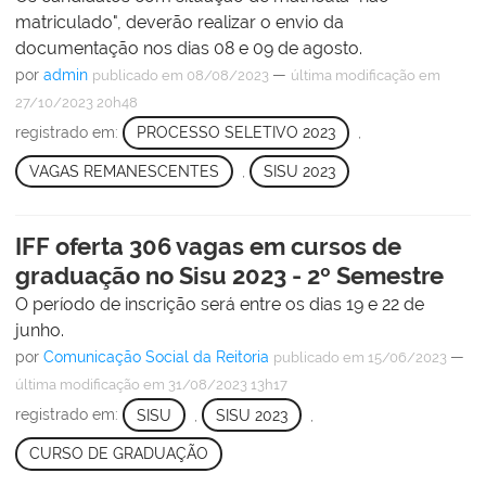
matriculado", deverão realizar o envio da
documentação nos dias 08 e 09 de agosto.
por
admin
—
publicado
em 08/08/2023
última modificação
em
27/10/2023 20h48
registrado em:
PROCESSO SELETIVO 2023
,
VAGAS REMANESCENTES
,
SISU 2023
IFF oferta 306 vagas em cursos de
graduação no Sisu 2023 - 2º Semestre
O período de inscrição será entre os dias 19 e 22 de
junho.
por
Comunicação Social da Reitoria
—
publicado
em 15/06/2023
última modificação
em 31/08/2023 13h17
registrado em:
SISU
,
SISU 2023
,
CURSO DE GRADUAÇÃO