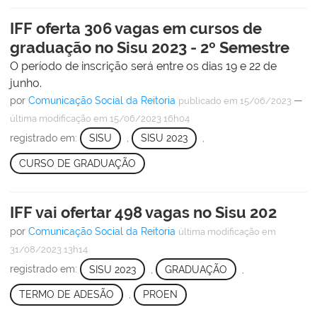
IFF oferta 306 vagas em cursos de
graduação no Sisu 2023 - 2º Semestre
O período de inscrição será entre os dias 19 e 22 de
junho.
por
Comunicação Social da Reitoria
—
publicado
em 15/06/2023
última modificação
em 15/06/2023 16h04
registrado em:
SISU
,
SISU 2023
,
CURSO DE GRADUAÇÃO
IFF vai ofertar 498 vagas no Sisu 202
por
Comunicação Social da Reitoria
última modificação
em
31/08/2023 13h14
registrado em:
SISU 2023
,
GRADUAÇÃO
,
TERMO DE ADESÃO
,
PROEN