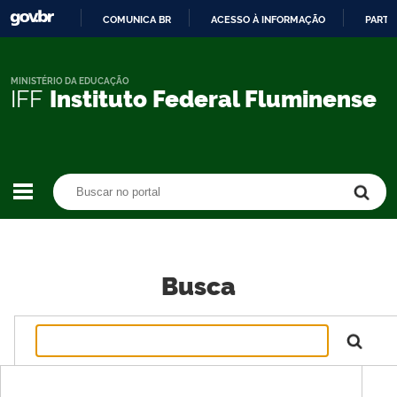
COMUNICA BR
ACESSO À INFORMAÇÃO
PARTI
IR
PARA
O
MINISTÉRIO DA EDUCAÇÃO
IFF
Instituto Federal Fluminense
CONTEÚDO
Buscar no portal
Buscar no portal
Busca