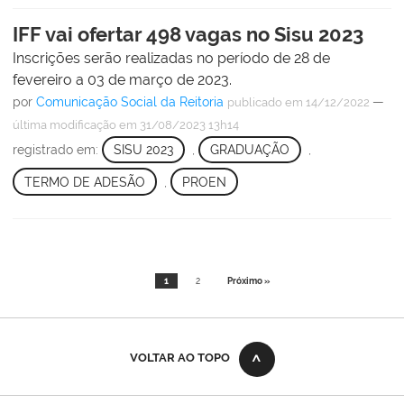
IFF vai ofertar 498 vagas no Sisu 2023
Inscrições serão realizadas no período de 28 de
fevereiro a 03 de março de 2023.
por
Comunicação Social da Reitoria
—
publicado
em 14/12/2022
última modificação
em 31/08/2023 13h14
registrado em:
SISU 2023
,
GRADUAÇÃO
,
TERMO DE ADESÃO
,
PROEN
1
2
Próximo »
VOLTAR AO TOPO