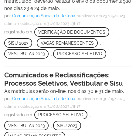
matriculado" deverão realizar o envio da documentação
nos dias 23 e 24 de maio.
por
Comunicação Social da Reitoria
—
publicado
em 23/05/2023
última modificação
em 31/08/2023 13h17
registrado em:
VERIFICAÇÃO DE DOCUMENTOS
,
SISU 2023
,
VAGAS REMANESCENTES
,
VESTIBULAR 2023
,
PROCESSO SELETIVO
Comunicados e Reclassificações:
Processos Seletivos, Vestibular e Sisu
As matrículas serão on-line, nos dias 30 e 31 de maio.
por
Comunicação Social da Reitoria
—
publicado
em 30/05/2023
última modificação
em 31/08/2023 13h17
registrado em:
PROCESSO SELETIVO
,
VESTIBULAR 2023
,
SISU 2023
,