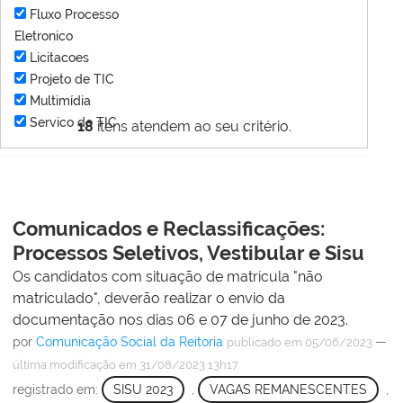
Fluxo Processo
Eletronico
Licitacoes
Projeto de TIC
Multimídia
Servico de TIC
18
itens atendem ao seu critério.
Comunicados e Reclassificações:
Processos Seletivos, Vestibular e Sisu
Os candidatos com situação de matrícula "não
matriculado", deverão realizar o envio da
documentação nos dias 06 e 07 de junho de 2023.
por
Comunicação Social da Reitoria
—
publicado
em 05/06/2023
última modificação
em 31/08/2023 13h17
registrado em:
SISU 2023
,
VAGAS REMANESCENTES
,