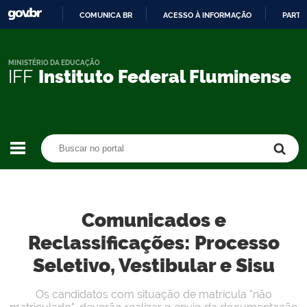
COMUNICA BR
ACESSO À INFORMAÇÃO
PARTI
IR
PARA
O
MINISTÉRIO DA EDUCAÇÃO
IFF
Instituto Federal Fluminense
CONTEÚDO
Buscar no portal
Buscar no portal
Comunicados e
Reclassificações: Processo
Seletivo, Vestibular e Sisu
Os candidatos com situação de matrícula "não