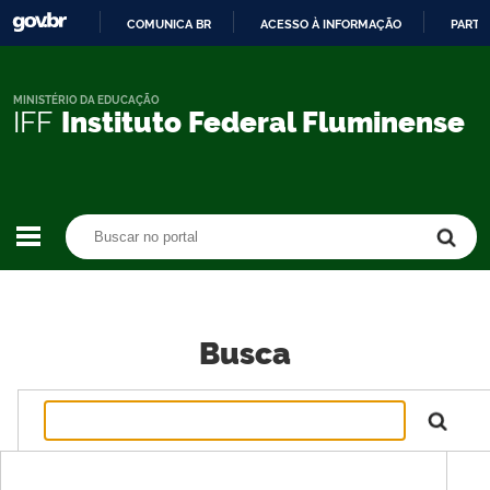
COMUNICA BR
ACESSO À INFORMAÇÃO
PARTI
IR
PARA
O
MINISTÉRIO DA EDUCAÇÃO
IFF
Instituto Federal Fluminense
CONTEÚDO
Buscar no portal
Buscar no portal
Busca