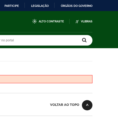
PARTICIPE
LEGISLAÇÃO
ÓRGÃOS DO GOVERNO
ALTO CONTRASTE
VLIBRAS
r no portal
r no portal
VOLTAR AO TOPO