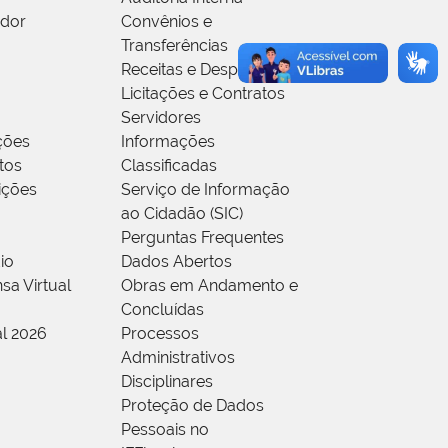
idor
Convênios e
Transferências
Receitas e Despesas
Licitações e Contratos
Servidores
ções
Informações
tos
Classificadas
rições
Serviço de Informação
ao Cidadão (SIC)
Perguntas Frequentes
io
Dados Abertos
sa Virtual
Obras em Andamento e
Concluídas
al 2026
Processos
Administrativos
Disciplinares
Proteção de Dados
Pessoais no