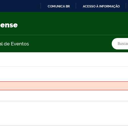
COMUNICA BR
ACESSO À INFORMAÇÃO
IR
PARA
nense
O
CONTEÚDO
Busca
Busca
al de Eventos