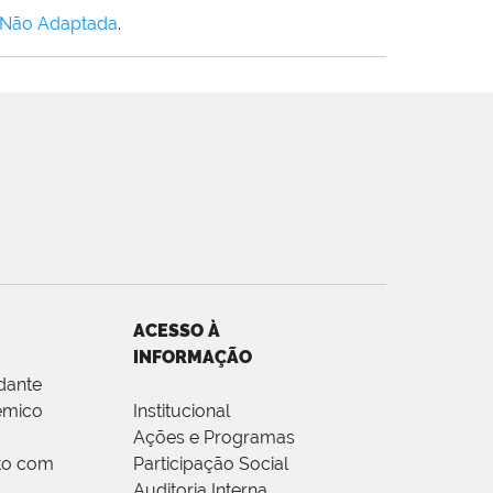
 Não Adaptada
.
ACESSO À
INFORMAÇÃO
dante
êmico
Institucional
Ações e Programas
to com
Participação Social
Auditoria Interna