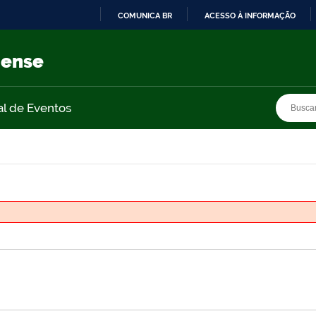
COMUNICA BR
ACESSO À INFORMAÇÃO
IR
PARA
nense
O
CONTEÚDO
Busca
Busca
al de Eventos