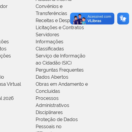
idor
Convênios e
Transferências
Receitas e Despesas
Licitações e Contratos
Servidores
ções
Informações
tos
Classificadas
rições
Serviço de Informação
ao Cidadão (SIC)
Perguntas Frequentes
io
Dados Abertos
sa Virtual
Obras em Andamento e
Concluídas
al 2026
Processos
Administrativos
Disciplinares
Proteção de Dados
Pessoais no