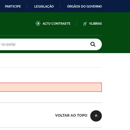
PARTICIPE
LEGISLAÇÃO
ÓRGÃOS DO GOVERNO
ALTO CONTRASTE
VLIBRAS
r no portal
r no portal
VOLTAR AO TOPO