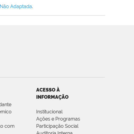
 Não Adaptada
.
ACESSO À
INFORMAÇÃO
dante
êmico
Institucional
Ações e Programas
to com
Participação Social
Auditoria Interna