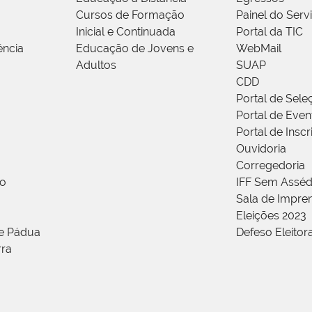
Cursos de Formação
Painel do Serv
Inicial e Continuada
Portal da TIC
ência
Educação de Jovens e
WebMail
Adultos
SUAP
CDD
Portal de Sele
Portal de Even
Portal de Insc
Ouvidoria
Corregedoria
ão
IFF Sem Asséd
Sala de Impren
Eleições 2023
de Pádua
Defeso Eleitor
rra