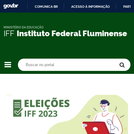
COMUNICA BR
ACESSO À INFORMAÇÃO
PARTI
IR
PARA
O
MINISTÉRIO DA EDUCAÇÃO
IFF
Instituto Federal Fluminense
CONTEÚDO
Buscar no portal
Buscar no portal