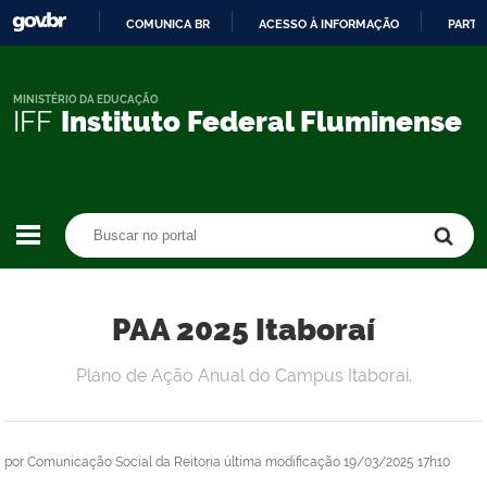
COMUNICA BR
ACESSO À INFORMAÇÃO
PARTI
IR
PARA
O
MINISTÉRIO DA EDUCAÇÃO
IFF
Instituto Federal Fluminense
CONTEÚDO
Buscar no portal
Buscar no portal
PAA 2025 Itaboraí
Plano de Ação Anual do Campus Itaboraí.
por
Comunicação Social da Reitoria
última modificação
19/03/2025 17h10