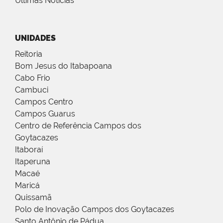
Últimas Notícias
UNIDADES
Reitoria
Bom Jesus do Itabapoana
Cabo Frio
Cambuci
Campos Centro
Campos Guarus
Centro de Referência Campos dos
Goytacazes
Itaboraí
Itaperuna
Macaé
Maricá
Quissamã
Polo de Inovação Campos dos Goytacazes
Santo Antônio de Pádua