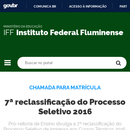
COMUNICA BR
ACESSO À INFORMAÇÃO
PARTI
IR
PARA
O
MINISTÉRIO DA EDUCAÇÃO
IFF
Instituto Federal Fluminense
CONTEÚDO
Buscar no portal
Buscar no portal
CHAMADA PARA MATRÍCULA
7ª reclassificação do Processo
Seletivo 2016
Pró-reitoria de Ensino divulga a 7ª reclassificação do
Processo Seletivo de Ingresso aos Cursos Técnicos 2016,