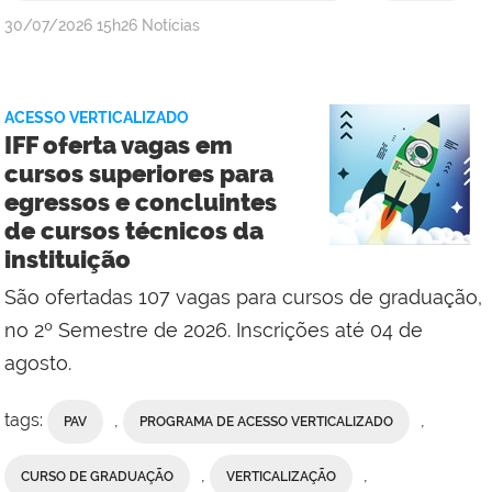
por
publicado
30/07/2026
15h26
Notícias
Comunicação
Social
da
ACESSO VERTICALIZADO
Reitoria
IFF oferta vagas em
cursos superiores para
egressos e concluintes
de cursos técnicos da
instituição
São ofertadas 107 vagas para cursos de graduação,
no 2º Semestre de 2026. Inscrições até 04 de
agosto.
tags:
,
,
PAV
PROGRAMA DE ACESSO VERTICALIZADO
,
,
CURSO DE GRADUAÇÃO
VERTICALIZAÇÃO