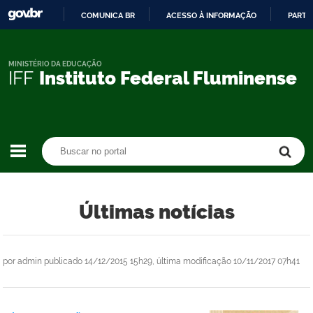
COMUNICA BR
ACESSO À INFORMAÇÃO
PARTI
IR
PARA
O
MINISTÉRIO DA EDUCAÇÃO
IFF
Instituto Federal Fluminense
CONTEÚDO
Buscar no portal
Buscar no portal
Últimas notícias
por
admin
publicado
14/12/2015 15h29,
última modificação
10/11/2017 07h41