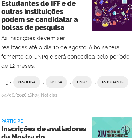
Estudantes do IFF e de
Comunicação
outras instituições
Social
podem se candidatar a
do
bolsas de pesquisa
Campus
Maricá
As inscrições devem ser
realizadas até o dia 10 de agosto. A bolsa terá
fomento do CNPq e será concedida pelo período
de 12 meses.
tags:
,
,
,
PESQUISA
BOLSA
CNPQ
ESTUDANTE
por
publicado
04/08/2026
16h05
Notícias
Comunicação
Social
da
PARTICIPE
Reitoria
Inscrições de avaliadores
da Mostra do