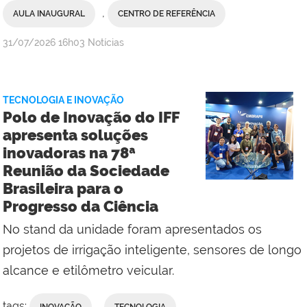
,
AULA INAUGURAL
CENTRO DE REFERÊNCIA
por
publicado
31/07/2026
16h03
Notícias
Comunicação
Social
da
TECNOLOGIA E INOVAÇÃO
Reitoria
Polo de Inovação do IFF
apresenta soluções
inovadoras na 78ª
Reunião da Sociedade
Brasileira para o
Progresso da Ciência
No stand da unidade foram apresentados os
projetos de irrigação inteligente, sensores de longo
alcance e etilômetro veicular.
tags:
,
,