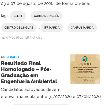
Campus
03 a 07 de agosto de 2026, de forma on-line.
Maricá
tags:
,
,
CELIFF
CURSO DE INGLÊS
,
,
CENTRO DE LÍNGUAS
IFF MARICÁ
CAMPUS MARICÁ
por
publicado
31/07/2026
20h18
Notícias
Ana
Paula
Viana,
MESTRADO
da
Resultado Final
Comunicação
Homologado – Pós-
Social
Graduação em
do
Engenharia Ambiental
Campus
Maricá
Candidatos aprovados devem
efetivar matrícula entre 31/07/2026 e 07/08/2026