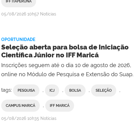
IFF ITAPERUNA
por
publicado
05/08/2026
10h57
Notícias
Ana
Paula
Viana,
OPORTUNIDADE
da
Seleção aberta para bolsa de Iniciação
Comunicação
Científica Júnior no IFF Maricá
Social
Inscrições seguem até o dia 10 de agosto de 2026,
do
Campus
online no Módulo de Pesquisa e Extensão do Suap.
Maricá
tags:
,
,
,
,
PESQUISA
ICJ
BOLSA
SELEÇÃO
,
CAMPUS MARICÁ
IFF MARICÁ
por
publicado
05/08/2026
10h35
Notícias
Ana
Paula