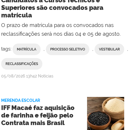
Candidatos a Cursos Técnicos e
Superiores são convocados para
matrícula
O prazo de matrícula para os convocados nas
reclassificações será nos dias 04 e 05 de agosto.
tags:
,
,
,
MATRÍCULA
PROCESSO SELETIVO
VESTIBULAR
RECLASSIFICAÇÕES
por
publicado
05/08/2026
13h42
Notícias
Comunicação
Social
da
MERENDA ESCOLAR
Reitoria
IFF Macaé faz aquisição
de farinha e feijão pelo
Contrata mais Brasil