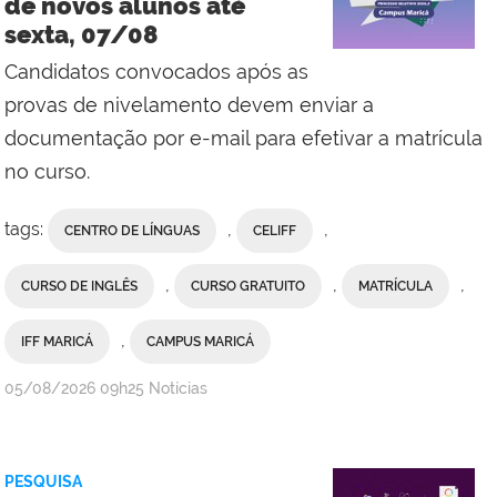
de novos alunos até
do
sexta, 07/08
Campus
Maricá,
Candidatos convocados após as
com
provas de nivelamento devem enviar a
Comunicação
documentação por e-mail para efetivar a matrícula
Social
no curso.
da
Reitoria
tags:
,
,
CENTRO DE LÍNGUAS
CELIFF
,
,
,
CURSO DE INGLÊS
CURSO GRATUITO
MATRÍCULA
,
IFF MARICÁ
CAMPUS MARICÁ
por
publicado
05/08/2026
09h25
Notícias
Ana
Paula
Viana,
PESQUISA
da