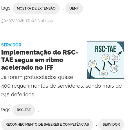
tags:
,
MOSTRA DE EXTENSÃO
UENF
por
publicado
30/07/2026
17h02
Notícias
Comunicação
Social
da
SERVIDOR
Reitoria
Implementação do RSC-
TAE segue em ritmo
acelerado no IFF
Já foram protocolados quase
400 requerimentos de servidores, sendo mais de
245 deferidos.
tags:
,
RSC-TAE
,
RECONHECIMENTO DE SABERES E COMPETÊNCIAS
SERVIDOR