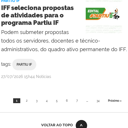
PARTIU IF
Reitoria
IFF seleciona propostas
de atividades para o
programa Partiu IF
Podem submeter propostas
todos os servidores, docentes e técnico-
administrativos, do quadro ativo permanente do IFF.
tags:
PARTIU IF
por
publicado
27/07/2026
15h44
Notícias
Comunicação
Social
da
1
2
3
4
5
6
7
...
34
Próximo »
Reitoria
VOLTAR AO TOPO