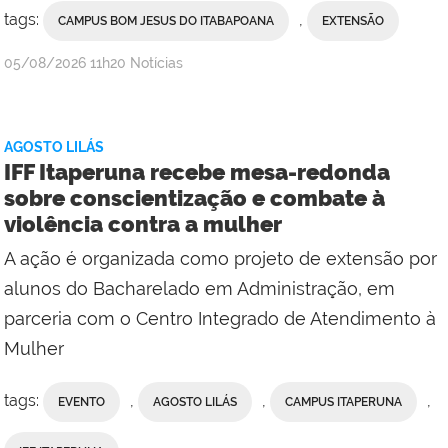
tags:
,
CAMPUS BOM JESUS DO ITABAPOANA
EXTENSÃO
por
publicado
05/08/2026
11h20
Notícias
Erika
Vieira,
da
AGOSTO LILÁS
Comunicação
IFF Itaperuna recebe mesa-redonda
Social
sobre conscientização e combate à
do
violência contra a mulher
Campus
Bom
A ação é organizada como projeto de extensão por
Jesus
alunos do Bacharelado em Administração, em
do
parceria com o Centro Integrado de Atendimento à
Itabapoana
Mulher
tags:
,
,
,
EVENTO
AGOSTO LILÁS
CAMPUS ITAPERUNA