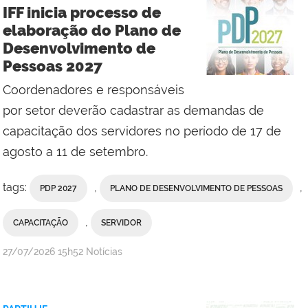
Reitoria
IFF inicia processo de
elaboração do Plano de
Desenvolvimento de
Pessoas 2027
Coordenadores e responsáveis
por setor deverão cadastrar as demandas de
capacitação dos servidores no período de 17 de
agosto a 11 de setembro.
tags:
,
,
PDP 2027
PLANO DE DESENVOLVIMENTO DE PESSOAS
,
CAPACITAÇÃO
SERVIDOR
por
publicado
27/07/2026
15h52
Notícias
Comunicação
Social
da