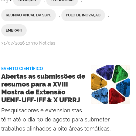
INOVAÇÃO
TECNOLOGIA
,
,
REUNIÃO ANUAL DA SBPC
POLO DE INOVAÇÃO
EMBRAPII
por
publicado
31/07/2026
10h30
Notícias
Comunicação
Social
do
EVENTO CIENTÍFICO
Polo
Abertas as submissões de
de
resumos para a XVIII
Inovação
Mostra de Extensão
UENF-UFF-IFF & X UFRRJ
Pesquisadores e extensionistas
têm até o dia 30 de agosto para submeter
trabalhos alinhados a oito áreas temáticas.