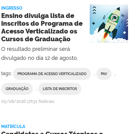
do
INGRESSO
Polo
Ensino divulga lista de
de
inscritos do Programa de
Inovação
Acesso Verticalizado os
Cursos de Graduação
O resultado preliminar será
divulgado no dia 12 de agosto.
tags:
,
,
PROGRAMA DE ACESSO VERTICALIZADO
PAV
,
GRADUAÇÃO
LISTA DE INSCRITOS
por
publicado
05/08/2026
17h31
Notícias
Comunicação
Social
da
MATRÍCULA
Reitoria