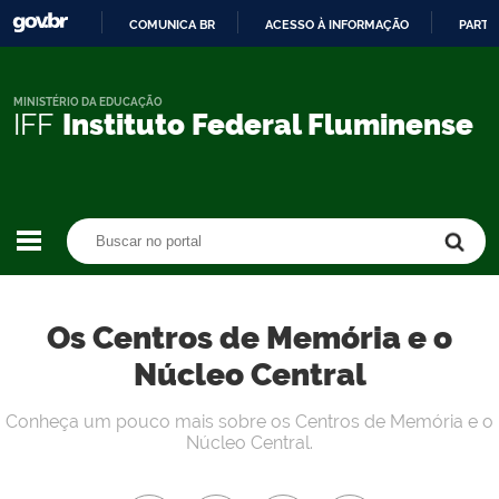
COMUNICA BR
ACESSO À INFORMAÇÃO
PARTI
IR
PARA
O
MINISTÉRIO DA EDUCAÇÃO
IFF
Instituto Federal Fluminense
CONTEÚDO
Buscar no portal
Buscar no portal
Os Centros de Memória e o
Núcleo Central
Conheça um pouco mais sobre os Centros de Memória e o
Núcleo Central.