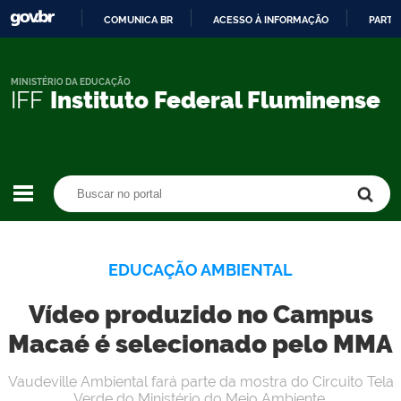
COMUNICA BR
ACESSO À INFORMAÇÃO
PARTI
IR
PARA
O
MINISTÉRIO DA EDUCAÇÃO
IFF
Instituto Federal Fluminense
CONTEÚDO
Buscar no portal
Buscar no portal
EDUCAÇÃO AMBIENTAL
Vídeo produzido no Campus
Macaé é selecionado pelo MMA
Vaudeville Ambiental fará parte da mostra do Circuito Tela
Verde do Ministério do Meio Ambiente.