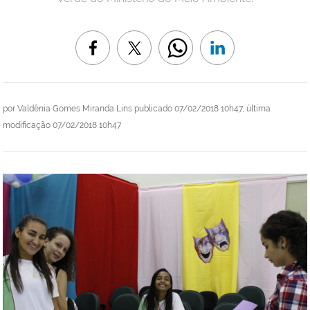
por
Valdênia Gomes Miranda Lins
publicado
07/02/2018 10h47,
última
modificação
07/02/2018 10h47