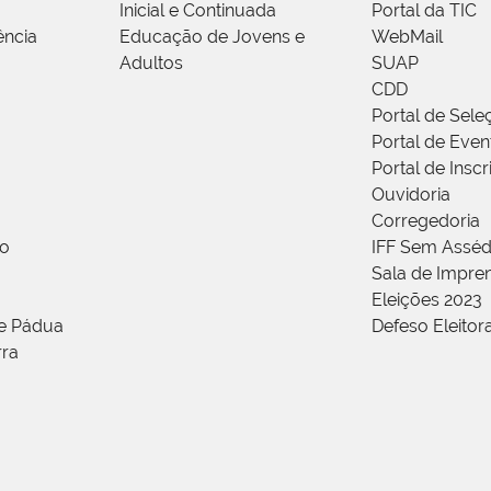
Inicial e Continuada
Portal da TIC
ência
Educação de Jovens e
WebMail
Adultos
SUAP
CDD
Portal de Sele
Portal de Even
Portal de Insc
Ouvidoria
Corregedoria
ão
IFF Sem Asséd
Sala de Impren
Eleições 2023
de Pádua
Defeso Eleitor
rra