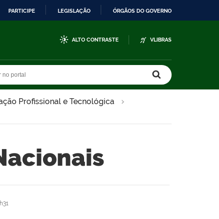
PARTICIPE
LEGISLAÇÃO
ÓRGÃOS DO GOVERNO
ALTO CONTRASTE
VLIBRAS
r no portal
r no portal
ção Profissional e Tecnológica
acionais
h31