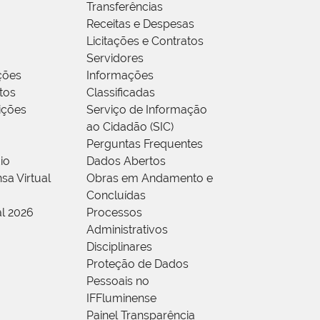
Transferências
Receitas e Despesas
Licitações e Contratos
Servidores
ções
Informações
tos
Classificadas
rições
Serviço de Informação
ao Cidadão (SIC)
Perguntas Frequentes
io
Dados Abertos
sa Virtual
Obras em Andamento e
Concluídas
al 2026
Processos
Administrativos
Disciplinares
Proteção de Dados
Pessoais no
IFFluminense
Painel Transparência