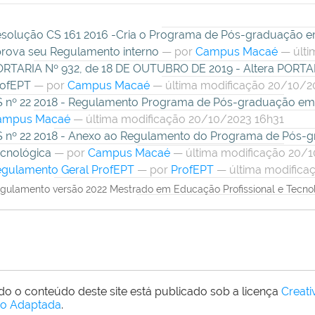
solução CS 161 2016 -Cria o Programa de Pós-graduação em
rova seu Regulamento interno
—
por
Campus Macaé
— últi
RTARIA Nº 932, de 18 DE OUTUBRO DE 2019 - Altera PORTARIA
rofEPT
—
por
Campus Macaé
— última modificação 20/10/2
 nº 22 2018 - Regulamento Programa de Pós-graduação em 
ampus Macaé
— última modificação 20/10/2023 16h31
 nº 22 2018 - Anexo ao Regulamento do Programa de Pós-g
cnológica
—
por
Campus Macaé
— última modificação 20/1
gulamento Geral ProfEPT
—
por
ProfEPT
— última modifica
gulamento versão 2022 Mestrado em Educação Profissional e Tecnol
do o conteúdo deste site está publicado sob a licença
Creat
o Adaptada
.