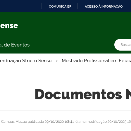
COMUNICA BR
ACESSO À INFORMAÇÃO
IR
PARA
nense
O
CONTEÚDO
Busca
Busca
al de Eventos
raduação Stricto Sensu
Mestrado Profissional em Educa
Documentos N
r
Campus Macaé
publicado
29/10/2020 10h41,
última modificação
20/10/2023 16