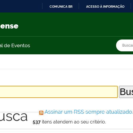
COMUNICA BR
ACESSO À INFORMAÇÃO
IR
PARA
nense
O
CONTEÚDO
Busca
Busca
al de Eventos
usca
Assinar um RSS sempre atualizado
537
itens atendem ao seu critério.