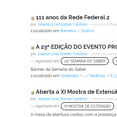
111 anos da Rede Federal 2
por
Juliana Lima Gomes Cardoso
—
última modific
Localizado em
Banners / Outros
A 23ª EDIÇÃO DO EVENTO PR
por
Juliana Lima Gomes Cardoso
—
última modific
— registrado em:
23ª SEMANA DO SABER
,
Banner da Semana do Saber
Localizado em
Unidades
/
…
/
Notícias
/
A 2
Aberta a XI Mostra de Exten
por
Juliana Lima Gomes Cardoso
—
última modific
— registrado em:
XI MOSTRA DE EXTENSÃO
A mesa de abertura contou com a presença do