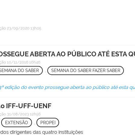
ação
23/09/2020 13h05
OSSEGUE ABERTA AO PÚBLICO ATÉ ESTA Q
ação
10/11/2016 16h46
SEMANA DO SABER
,
SEMANA DO SABER FAZER SABER
3ª edição do evento prossegue aberta ao público até esta qui
são IFF-UFF-UENF
ação
31/08/2023 12h56
,
EXTENSÃO
,
PROPEI
s dirigentes das quatro instituições