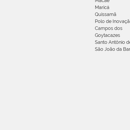
Macaé
Maricá
Quissamã
Polo de Inovaç
Campos dos
Goytacazes
Santo Antônio 
São João da Ba