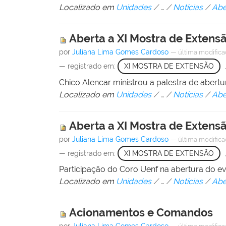
Localizado em
Unidades
/
…
/
Notícias
/
Abe
Aberta a XI Mostra de Exten
por
Juliana Lima Gomes Cardoso
—
última modific
— registrado em:
XI MOSTRA DE EXTENSÃO
Chico Alencar ministrou a palestra de abert
Localizado em
Unidades
/
…
/
Notícias
/
Abe
Aberta a XI Mostra de Exten
por
Juliana Lima Gomes Cardoso
—
última modific
— registrado em:
XI MOSTRA DE EXTENSÃO
Participação do Coro Uenf na abertura do e
Localizado em
Unidades
/
…
/
Notícias
/
Abe
Acionamentos e Comandos