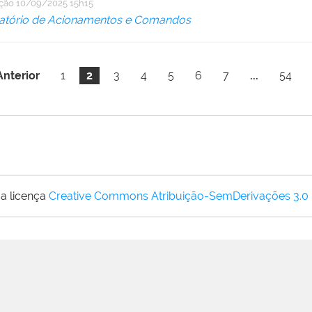
ação
10/09/2025 15h15
atório de Acionamentos e Comandos
Anterior
1
2
3
4
5
6
7
...
54
a licença
Creative Commons Atribuição-SemDerivações 3.0