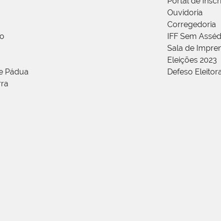
Portal de Insc
Ouvidoria
Corregedoria
ão
IFF Sem Asséd
Sala de Impren
Eleições 2023
de Pádua
Defeso Eleitor
rra