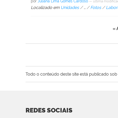
por
Juliana Lima Gomes Cardoso
—
última modific
Localizado em
Unidades
/
…
/
Fotos
/
Labor
« 
Todo o conteúdo deste site está publicado sob 
REDES SOCIAIS