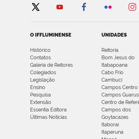
O IFFLUMINENSE
UNIDADES
Histórico
Reitoria
Contatos
Bom Jesus do
Galeria de Reitores
Itabapoana
Colegiados
Cabo Frio
Legislação
Cambuci
Ensino
Campos Centro
Pesquisa
Campos Guarus
Extensão
Centro de Refer
Essentia Editora
Campos dos
Últimas Notícias
Goytacazes
Itaboraí
Itaperuna