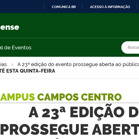
COMUNICA BR
ACESSO À INFORMAÇÃO
IR
PARA
nense
O
CONTEÚDO
Busca
Busca
al de Eventos
ias
A 23ª edição do evento prossegue aberta ao público 
É ESTA QUINTA-FEIRA
CAMPUS
CAMPOS CENTRO
A 23ª EDIÇÃO 
PROSSEGUE ABERT