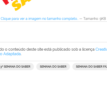
Clique para ver a imagem no tamanho completo…
—
Tamanho
: 9KB
do o conteúdo deste site está publicado sob a licença
Creat
o Adaptada
.
23ª SEMANA DO SABER
SEMANA DO SABER
SEMANA DO SABER FA