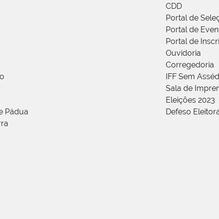
CDD
Portal de Sele
Portal de Even
Portal de Insc
Ouvidoria
Corregedoria
ão
IFF Sem Asséd
Sala de Impren
Eleições 2023
de Pádua
Defeso Eleitor
rra