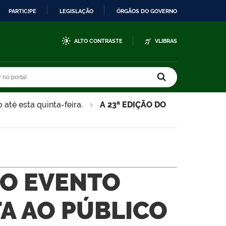
PARTICIPE
LEGISLAÇÃO
ÓRGÃOS DO GOVERNO
ALTO CONTRASTE
VLIBRAS
r no portal
r no portal
até esta quinta-feira.
A 23ª EDIÇÃO DO
DO EVENTO
A AO PÚBLICO