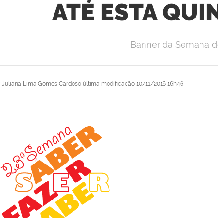
ATÉ ESTA QUI
Banner da Semana d
r
Juliana Lima Gomes Cardoso
última modificação
10/11/2016 16h46