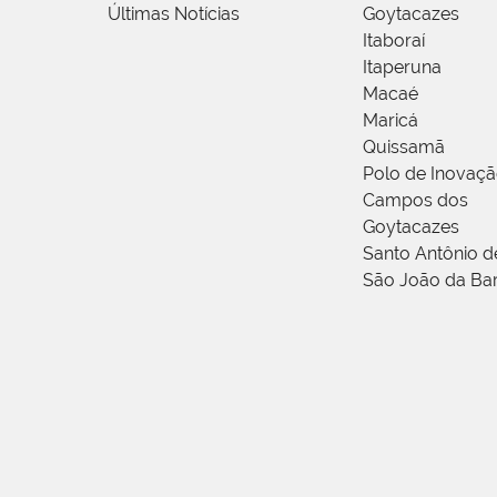
Últimas Notícias
Goytacazes
Itaboraí
Itaperuna
Macaé
Maricá
Quissamã
Polo de Inovaç
Campos dos
Goytacazes
Santo Antônio 
São João da Ba