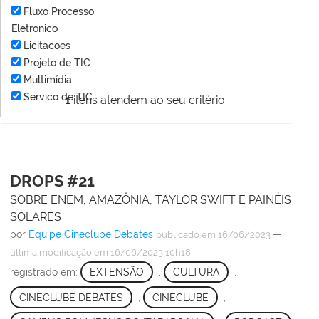
Fluxo Processo
Eletronico
Licitacoes
Projeto de TIC
Multimídia
Servico de TIC
1
itens atendem ao seu critério.
DROPS #21
SOBRE ENEM, AMAZÔNIA, TAYLOR SWIFT E PAINÉIS
SOLARES
por
Equipe Cineclube Debates
—
publicado
em 16/06/2023
última modificação
em 16/06/2023 10h18
registrado em:
EXTENSÃO
,
CULTURA
,
CINECLUBE DEBATES
,
CINECLUBE
,