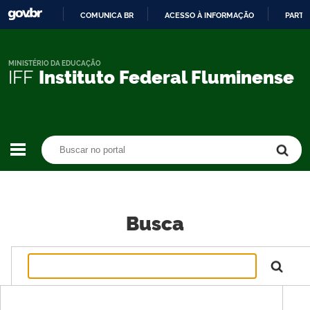
COMUNICA BR
ACESSO À INFORMAÇÃO
PARTI
IR
PARA
O
MINISTÉRIO DA EDUCAÇÃO
IFF
Instituto Federal Fluminense
CONTEÚDO
Buscar no portal
Buscar no portal
Busca