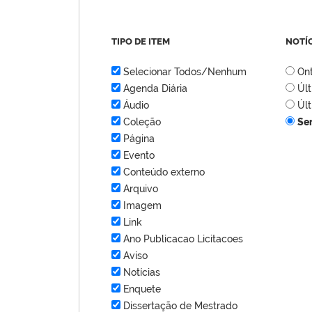
TIPO DE ITEM
NOTÍ
Selecionar Todos/Nenhum
On
Agenda Diária
Úl
Áudio
Úl
Coleção
Se
Página
Evento
Conteúdo externo
Arquivo
Imagem
Link
Ano Publicacao Licitacoes
Aviso
Notícias
Enquete
Dissertação de Mestrado