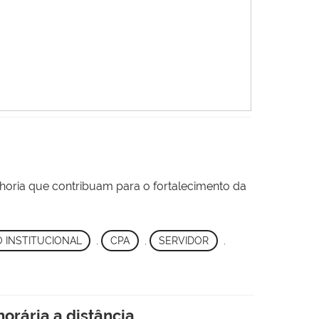
lhoria que contribuam para o fortalecimento da
 INSTITUCIONAL
,
CPA
,
SERVIDOR
,
orária a distância