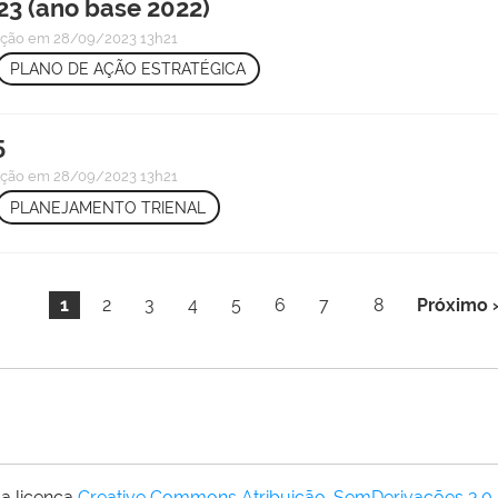
23 (ano base 2022)
ação
em 28/09/2023 13h21
PLANO DE AÇÃO ESTRATÉGICA
5
ação
em 28/09/2023 13h21
PLANEJAMENTO TRIENAL
1
2
3
4
5
6
7
8
Próximo 
a licença
Creative Commons Atribuição-SemDerivações 3.0