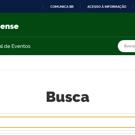
COMUNICA BR
ACESSO À INFORMAÇÃO
IR
PARA
nense
O
CONTEÚDO
Busca
Busca
al de Eventos
Busca