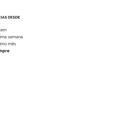
CIAS DESDE
tem
tima semana
timo mês
mpre