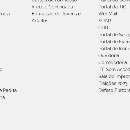
Inicial e Continuada
Portal da TIC
ência
Educação de Jovens e
WebMail
Adultos
SUAP
CDD
Portal de Sele
Portal de Even
Portal de Insc
Ouvidoria
Corregedoria
ão
IFF Sem Asséd
Sala de Impren
Eleições 2023
de Pádua
Defeso Eleitor
rra