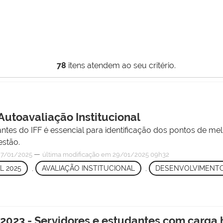
78
itens atendem ao seu critério.
Autoavaliação Institucional
antes do IFF é essencial para identificação dos pontos de me
estão.
—
7/01/2025
última modificação
em 29/01/2025 09h32
L 2025
,
AVALIAÇÃO INSTITUCIONAL
,
DESENVOLVIMENTO
2023 - Servidores e estudantes com carga h