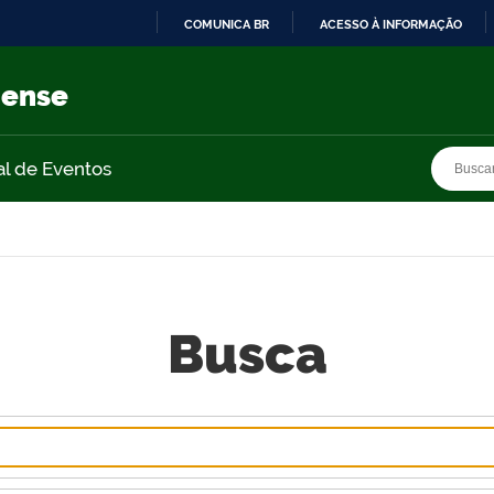
COMUNICA BR
ACESSO À INFORMAÇÃO
IR
PARA
nense
O
CONTEÚDO
Busca
Busca
al de Eventos
Busca