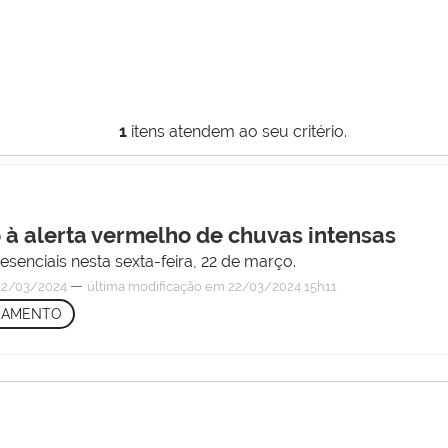
1
itens atendem ao seu critério.
 à alerta vermelho de chuvas intensas
senciais nesta sexta-feira, 22 de março.
—
2/03/2024
última modificação
em 22/03/2024 15h11
NAMENTO