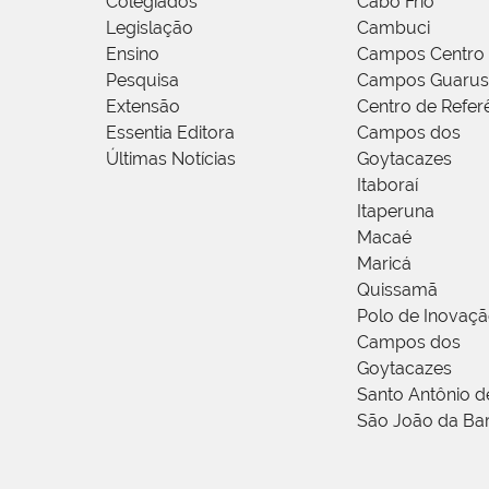
Colegiados
Cabo Frio
Legislação
Cambuci
Ensino
Campos Centro
Pesquisa
Campos Guarus
Extensão
Centro de Refer
Essentia Editora
Campos dos
Últimas Notícias
Goytacazes
Itaboraí
Itaperuna
Macaé
Maricá
Quissamã
Polo de Inovaç
Campos dos
Goytacazes
Santo Antônio 
São João da Ba