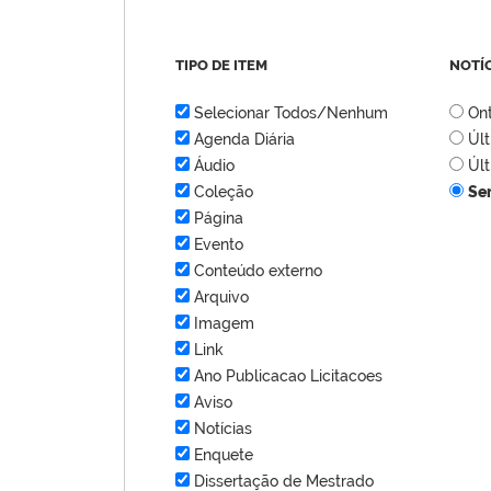
TIPO DE ITEM
NOTÍ
Selecionar Todos/Nenhum
On
Agenda Diária
Úl
Áudio
Úl
Coleção
Se
Página
Evento
Conteúdo externo
Arquivo
Imagem
Link
Ano Publicacao Licitacoes
Aviso
Notícias
Enquete
Dissertação de Mestrado