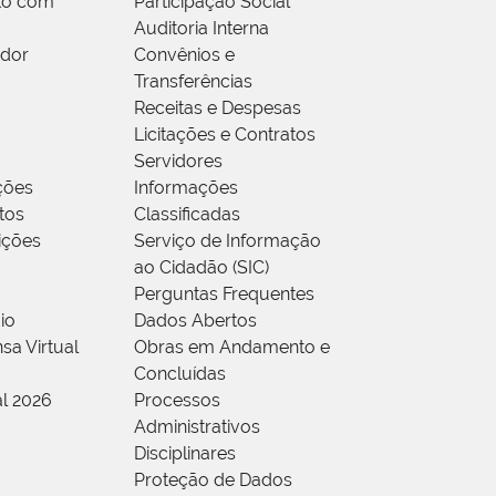
to com
Participação Social
Auditoria Interna
idor
Convênios e
Transferências
Receitas e Despesas
Licitações e Contratos
Servidores
ções
Informações
tos
Classificadas
rições
Serviço de Informação
ao Cidadão (SIC)
Perguntas Frequentes
io
Dados Abertos
sa Virtual
Obras em Andamento e
Concluídas
al 2026
Processos
Administrativos
Disciplinares
Proteção de Dados