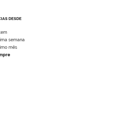
CIAS DESDE
tem
tima semana
timo mês
mpre