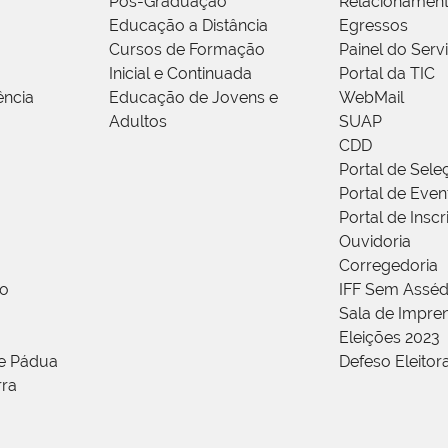
Pós-Graduação
Relacionamen
Educação a Distância
Egressos
Cursos de Formação
Painel do Serv
Inicial e Continuada
Portal da TIC
ência
Educação de Jovens e
WebMail
Adultos
SUAP
CDD
Portal de Sele
Portal de Even
Portal de Insc
Ouvidoria
Corregedoria
ão
IFF Sem Asséd
Sala de Impren
Eleições 2023
de Pádua
Defeso Eleitor
rra