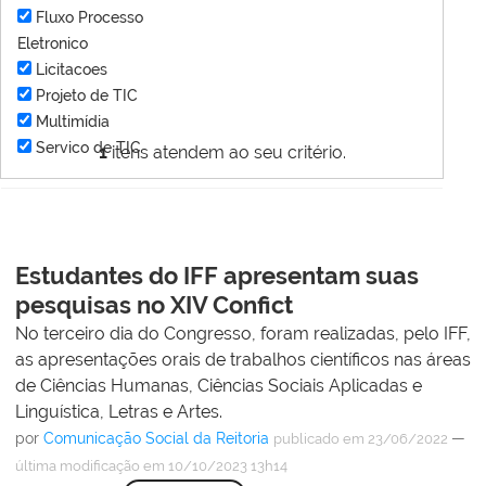
Fluxo Processo
Eletronico
Licitacoes
Projeto de TIC
Multimídia
Servico de TIC
1
itens atendem ao seu critério.
Estudantes do IFF apresentam suas
pesquisas no XIV Confict
No terceiro dia do Congresso, foram realizadas, pelo IFF,
as apresentações orais de trabalhos científicos nas áreas
de Ciências Humanas, Ciências Sociais Aplicadas e
Linguística, Letras e Artes.
por
Comunicação Social da Reitoria
—
publicado
em 23/06/2022
última modificação
em 10/10/2023 13h14