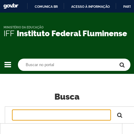
COMUNICA BR
ACESSO À INFORMAÇÃO
PARTI
IR
PARA
O
MINISTÉRIO DA EDUCAÇÃO
IFF
Instituto Federal Fluminense
CONTEÚDO
Buscar no portal
Buscar no portal
Busca