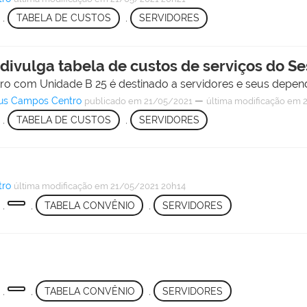
,
TABELA DE CUSTOS
,
SERVIDORES
divulga tabela de custos de serviços do Se
o com Unidade B 25 é destinado a servidores e seus depen
pus Campos Centro
—
publicado
em 21/05/2021
última modificação
em 2
,
TABELA DE CUSTOS
,
SERVIDORES
tro
última modificação
em 21/05/2021 20h14
,
,
TABELA CONVÊNIO
,
SERVIDORES
,
,
TABELA CONVÊNIO
,
SERVIDORES