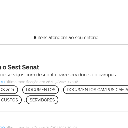
8
itens atendem ao seu critério.
 o Sest Senat
ece serviços com desconto para servidores do campus.
tro
última modificação
em 26/05/2021 17h08
OS 2021
,
DOCUMENTOS
,
DOCUMENTOS CAMPUS CAMPO
E CUSTOS
,
SERVIDORES
tro
última modificação
em 21/05/2021 20h21