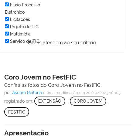
Fluxo Processo
Eletronico
Licitacoes
Projeto de TIC
Multimídia
Servico de TIC
2
itens atendem ao seu critério.
Coro Jovem no FestFIC
Confira as fotos do Coro Jovem no FestFIC.
por
Ascom Reitoria
última modificação
em 20/10/2023 16h05
registrado em:
EXTENSÃO
,
CORO JOVEM
,
FESTFIC
Apresentação