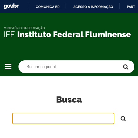
COMUNICA BR
ACESSO À INFORMAÇÃO
PARTI
IR
PARA
O
MINISTÉRIO DA EDUCAÇÃO
IFF
Instituto Federal Fluminense
CONTEÚDO
Buscar no portal
Buscar no portal
Busca