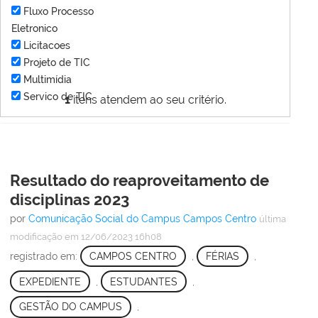
Fluxo Processo
Eletronico
Licitacoes
Projeto de TIC
Multimídia
Servico de TIC
1
itens atendem ao seu critério.
Resultado do reaproveitamento de
disciplinas 2023
por
Comunicação Social do Campus Campos Centro
última
modificação
em 12/06/2023 16h08
registrado em:
CAMPOS CENTRO
,
FÉRIAS
,
EXPEDIENTE
,
ESTUDANTES
,
GESTÃO DO CAMPUS
,