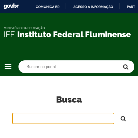
COMUNICA BR
ACESSO À INFORMAÇÃO
PARTI
IR
PARA
O
MINISTÉRIO DA EDUCAÇÃO
IFF
Instituto Federal Fluminense
CONTEÚDO
Buscar no portal
Buscar no portal
Busca