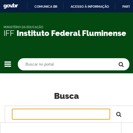
COMUNICA BR
ACESSO À INFORMAÇÃO
PARTI
IR
PARA
O
MINISTÉRIO DA EDUCAÇÃO
IFF
Instituto Federal Fluminense
CONTEÚDO
Buscar no portal
Buscar no portal
Busca