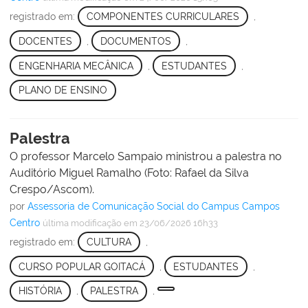
registrado em:
COMPONENTES CURRICULARES
,
DOCENTES
,
DOCUMENTOS
,
ENGENHARIA MECÂNICA
,
ESTUDANTES
,
PLANO DE ENSINO
Palestra
O professor Marcelo Sampaio ministrou a palestra no
Auditório Miguel Ramalho (Foto: Rafael da Silva
Crespo/Ascom).
por
Assessoria de Comunicação Social do Campus Campos
Centro
última modificação
em 23/06/2026 16h33
registrado em:
CULTURA
,
CURSO POPULAR GOITACÁ
,
ESTUDANTES
,
HISTÓRIA
,
PALESTRA
,