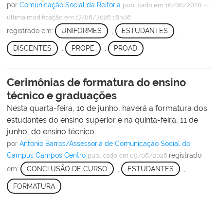
por
Comunicação Social da Reitoria
—
publicado
em 16/06/2026
última modificação
em 17/06/2026 16h08
registrado em:
UNIFORMES
,
ESTUDANTES
,
DISCENTES
,
PROPE
,
PROAD
Cerimônias de formatura do ensino
técnico e graduações
Nesta quarta-feira, 10 de junho, haverá a formatura dos
estudantes do ensino superior e na quinta-feira, 11 de
junho, do ensino técnico.
por
Antonio Barros/Assessoria de Comunicação Social do
Campus Campos Centro
registrado
publicado
em 09/06/2026
em:
CONCLUSÃO DE CURSO
,
ESTUDANTES
,
FORMATURA