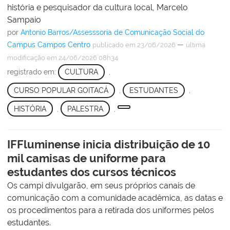
história e pesquisador da cultura local, Marcelo
Sampaio
por
Antonio Barros/Assesssoria de Comunicação Social do
Campus Campos Centro
—
publicado
em 23/06/2026
última
modificação
em 24/06/2026 08h34
registrado em:
CULTURA
,
CURSO POPULAR GOITACÁ
,
ESTUDANTES
,
HISTÓRIA
,
PALESTRA
,
IFFluminense inicia distribuição de 10
mil camisas de uniforme para
estudantes dos cursos técnicos
Os campi divulgarão, em seus próprios canais de
comunicação com a comunidade acadêmica, as datas e
os procedimentos para a retirada dos uniformes pelos
estudantes.