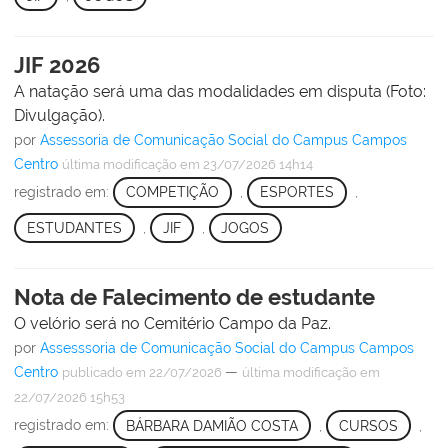
JIF 2026
A natação será uma das modalidades em disputa (Foto:
Divulgação).
por
Assessoria de Comunicação Social do Campus Campos
Centro
última modificação
em 23/07/2026 14h14
registrado em:
COMPETIÇÃO
,
ESPORTES
,
ESTUDANTES
,
JIF
,
JOGOS
Nota de Falecimento de estudante
O velório será no Cemitério Campo da Paz.
por
Assesssoria de Comunicação Social do Campus Campos
Centro
—
publicado
em 22/07/2026
última modificação
em
22/07/2026 15h53
registrado em:
BÁRBARA DAMIÃO COSTA
,
CURSOS
,