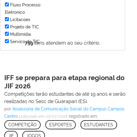
Fluxo Processo
Eletronico
Licitacoes
Projeto de TIC
Multimídia
Servico de TIC
759
itens atendem ao seu critério.
IFF se prepara para etapa regional do
JIF 2026
Competições terão estudantes de até 19 anos e serão
realizadas no Sesc de Guarapari (ES).
por
Assessoria de Comunicação Social do Campus Campos
Centro
registrado em:
publicado
em 23/07/2026
COMPETIÇÃO
,
ESPORTES
,
ESTUDANTES
,
JIF
,
JOGOS