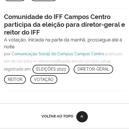
Comunidade do IFF Campos Centro
participa da eleição para diretor-geral e
reitor do IFF
A votação, iniciada na parte da manhã, prossegue até à
noite.
por
Comunicação Social do Campus Campos Centro
publicado
—
em 06/12/2023
última modificação
em 06/12/2023 14h45
registrado em:
ELEIÇÕES 2023
,
DIRETOR-GERAL
,
REITOR
,
VOTAÇÃO
VOLTAR AO TOPO