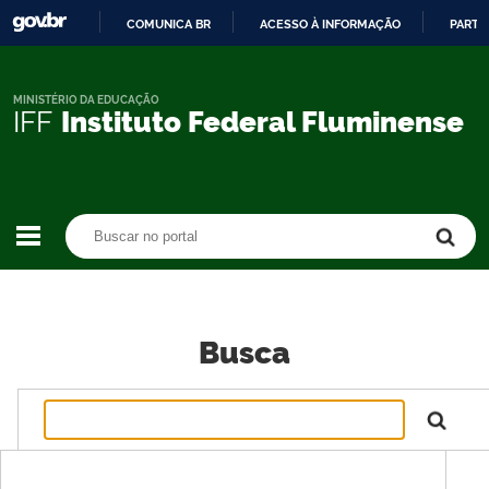
COMUNICA BR
ACESSO À INFORMAÇÃO
PARTI
IR
PARA
O
MINISTÉRIO DA EDUCAÇÃO
IFF
Instituto Federal Fluminense
CONTEÚDO
Buscar no portal
Buscar no portal
Busca