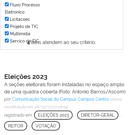
Fluxo Processo
Eletronico
Licitacoes
Projeto de TIC
Multimídia
Servico de TIC
4
itens atendem ao seu critério.
Eleições 2023
A seções eleitorais foram instaladas no espaço amplo
de uma quadra coberta (Foto: Antonio Barros/Ascom).
por
Comunicação Social do Campus Campos Centro
última
modificação
em 06/12/2023 14h44
registrado em:
ELEIÇÕES 2023
,
DIRETOR-GERAL
,
REITOR
,
VOTAÇÃO