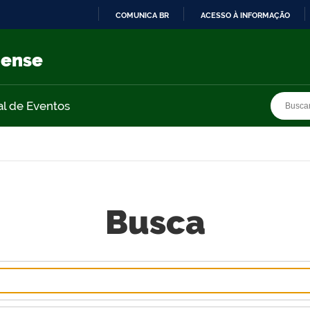
COMUNICA BR
ACESSO À INFORMAÇÃO
IR
PARA
nense
O
CONTEÚDO
Busca
Busca
al de Eventos
Busca