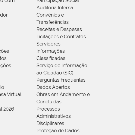
to com
Participação Social
Auditoria Interna
idor
Convênios e
Transferências
Receitas e Despesas
Licitações e Contratos
Servidores
ções
Informações
tos
Classificadas
rições
Serviço de Informação
ao Cidadão (SIC)
Perguntas Frequentes
io
Dados Abertos
sa Virtual
Obras em Andamento e
Concluídas
al 2026
Processos
Administrativos
Disciplinares
Proteção de Dados