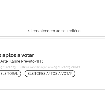
1
itens atendem ao seu critério.
s aptos a votar
Arte: Karine Prevato/IFF)
—
9/11/2023
última modificação
em 09/11/2023 06h27
 ELEITORAL
,
ELEITORES APTOS A VOTAR