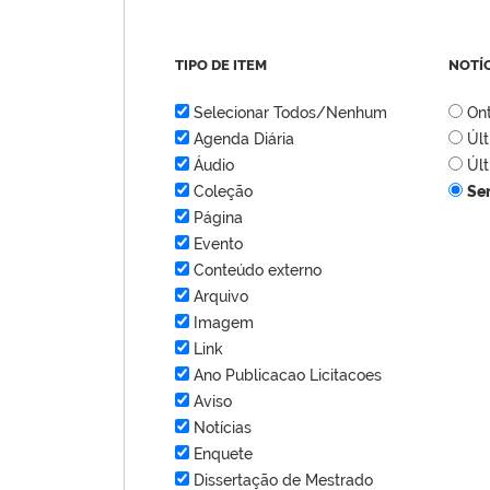
TIPO DE ITEM
NOTÍ
Selecionar Todos/Nenhum
On
Agenda Diária
Úl
Áudio
Úl
Coleção
Se
Página
Evento
Conteúdo externo
Arquivo
Imagem
Link
Ano Publicacao Licitacoes
Aviso
Notícias
Enquete
Dissertação de Mestrado