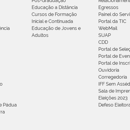
Pós-Graduação
Relacionamen
Educação a Distância
Egressos
Cursos de Formação
Painel do Serv
Inicial e Continuada
Portal da TIC
ência
Educação de Jovens e
WebMail
Adultos
SUAP
CDD
Portal de Sele
Portal de Even
Portal de Insc
Ouvidoria
Corregedoria
ão
IFF Sem Asséd
Sala de Impren
Eleições 2023
de Pádua
Defeso Eleitor
rra