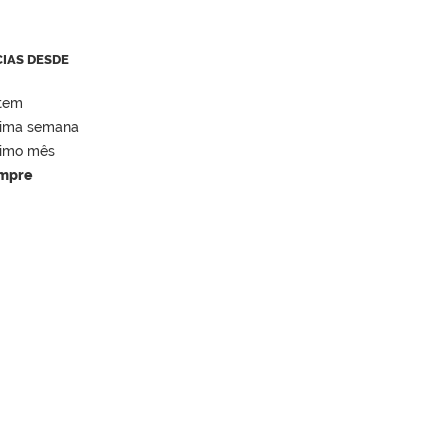
CIAS DESDE
tem
tima semana
timo mês
mpre