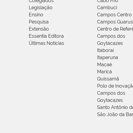
Colegiados
Cabo Frio
Legislação
Cambuci
Ensino
Campos Centro
Pesquisa
Campos Guarus
Extensão
Centro de Refer
Essentia Editora
Campos dos
Últimas Notícias
Goytacazes
Itaboraí
Itaperuna
Macaé
Maricá
Quissamã
Polo de Inovaç
Campos dos
Goytacazes
Santo Antônio 
São João da Ba