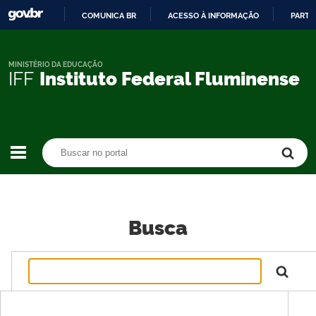
COMUNICA BR
ACESSO À INFORMAÇÃO
PARTI
IR
PARA
O
MINISTÉRIO DA EDUCAÇÃO
IFF
Instituto Federal Fluminense
CONTEÚDO
Buscar no portal
Buscar no portal
Busca