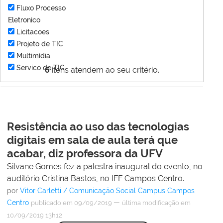
Fluxo Processo
Eletronico
Licitacoes
Projeto de TIC
Multimídia
Servico de TIC
6
itens atendem ao seu critério.
Resistência ao uso das tecnologias
digitais em sala de aula terá que
acabar, diz professora da UFV
Silvane Gomes fez a palestra inaugural do evento, no
auditório Cristina Bastos, no IFF Campos Centro.
por
Vitor Carletti / Comunicação Social Campus Campos
Centro
—
publicado
em 09/09/2019
última modificação
em
10/09/2019 13h12