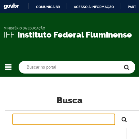
COMUNICA BR
ACESSO À INFORMAÇÃO
PARTI
IR
PARA
O
MINISTÉRIO DA EDUCAÇÃO
IFF
Instituto Federal Fluminense
CONTEÚDO
Buscar no portal
Buscar no portal
Busca