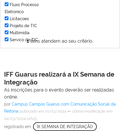
Fluxo Processo
Eletronico
Licitacoes
Projeto de TIC
Multimídia
Servico de TIC
1
itens atendem ao seu critério.
IFF Guarus realizará a IX Semana de
Integração
As inscrições para o evento deverão ser realizadas
online.
por
Campus Campos Guarus com Comunicação Social da
Reitoria
—
publicado
em 01/03/2024
última modificação
em
04/03/2024 12h25
registrado em:
IX SEMANA DE INTEGRAÇÃO
,