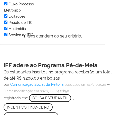
Fluxo Processo
Eletronico
Licitacoes
Projeto de TIC
Multimídia
Servico de TIC
1
itens atendem ao seu critério.
IFF adere ao Programa Pé-de-Meia
Os estudantes inscritos no programa receberão um total
de até R$ 9.200,00 em bolsas.
por
Comunicação Social da Reitoria
—
publicado
em 01/03/2024
última modificação
em 08/03/2024 12h50
registrado em:
BOLSA ESTUDANTIL
,
INCENTIVO FINANCEIRO
,