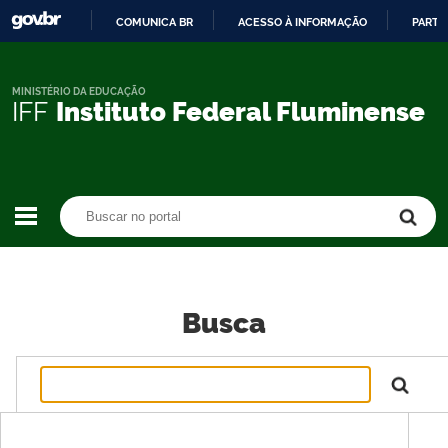
COMUNICA BR
ACESSO À INFORMAÇÃO
PARTI
IR
PARA
O
MINISTÉRIO DA EDUCAÇÃO
IFF
Instituto Federal Fluminense
CONTEÚDO
Buscar no portal
Buscar no portal
Busca