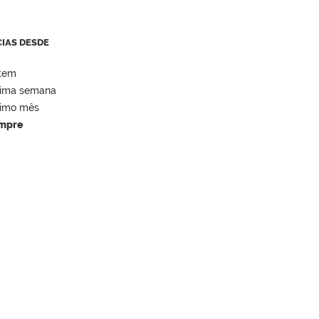
CIAS DESDE
tem
tima semana
timo mês
mpre