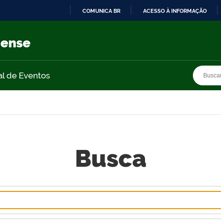
COMUNICA BR
ACESSO À INFORMAÇÃO
IR
PARA
nense
O
CONTEÚDO
Busca
Busca
al de Eventos
Busca