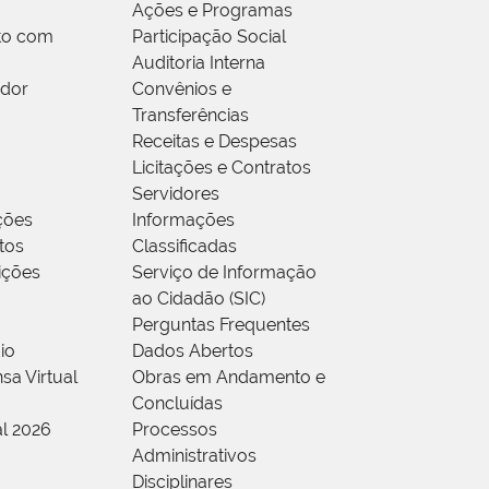
Ações e Programas
to com
Participação Social
Auditoria Interna
idor
Convênios e
Transferências
Receitas e Despesas
Licitações e Contratos
Servidores
ções
Informações
tos
Classificadas
rições
Serviço de Informação
ao Cidadão (SIC)
Perguntas Frequentes
io
Dados Abertos
sa Virtual
Obras em Andamento e
Concluídas
al 2026
Processos
Administrativos
Disciplinares