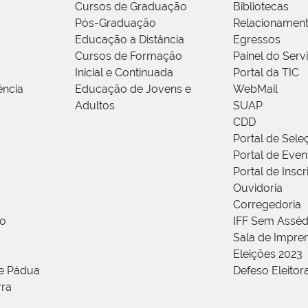
Cursos de Graduação
Bibliotecas
Pós-Graduação
Relacionamen
Educação a Distância
Egressos
Cursos de Formação
Painel do Serv
Inicial e Continuada
Portal da TIC
ência
Educação de Jovens e
WebMail
Adultos
SUAP
CDD
Portal de Sele
Portal de Even
Portal de Insc
Ouvidoria
Corregedoria
ão
IFF Sem Asséd
Sala de Impren
Eleições 2023
de Pádua
Defeso Eleitor
rra