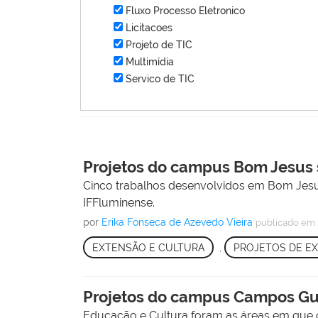
Fluxo Processo Eletronico
Licitacoes
Projeto de TIC
Multimídia
Servico de TIC
Projetos do campus Bom Jesus 
Cinco trabalhos desenvolvidos em Bom Jesu
IFFluminense.
por
Erika Fonseca de Azevedo Vieira
publicado
em 
EXTENSÃO E CULTURA
,
PROJETOS DE E
Projetos do campus Campos Gua
Educação e Cultura foram as áreas em que