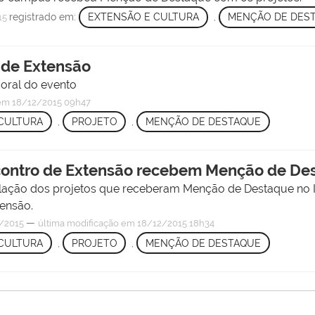
registrado em:
EXTENSÃO E CULTURA
,
MENÇÃO DE DES
15
o de Extensão
oral do evento
m 18/12/2015 09h47
CULTURA
,
PROJETO
,
MENÇÃO DE DESTAQUE
Encontro de Extensão recebem Menção de De
relação dos projetos que receberam Menção de Destaque no I
tensão.
—
/2015
última modificação
em 18/12/2015 18h34
CULTURA
,
PROJETO
,
MENÇÃO DE DESTAQUE