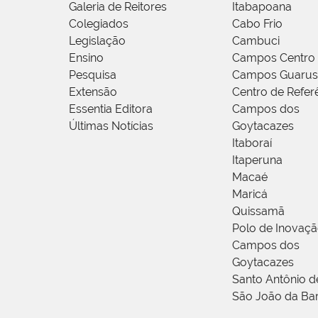
Galeria de Reitores
Itabapoana
Colegiados
Cabo Frio
Legislação
Cambuci
Ensino
Campos Centro
Pesquisa
Campos Guarus
Extensão
Centro de Refer
Essentia Editora
Campos dos
Últimas Notícias
Goytacazes
Itaboraí
Itaperuna
Macaé
Maricá
Quissamã
Polo de Inovaç
Campos dos
Goytacazes
Santo Antônio 
São João da Ba