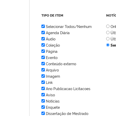
TIPO DE ITEM
NOTÍ
Selecionar Todos/Nenhum
On
Agenda Diária
Úl
Áudio
Úl
Coleção
Se
Página
Evento
Conteúdo externo
Arquivo
Imagem
Link
Ano Publicacao Licitacoes
Aviso
Notícias
Enquete
Dissertação de Mestrado