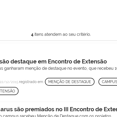
4
itens atendem ao seu critério.
são destaque em Encontro de Extensão
s ganharam menção de destaque no evento, que recebeu 16
registrado em:
MENÇÃO DE DESTAQUE
,
CAMPUS
22/12/2015
XTENSÃO
rus são premiados no III Encontro de Ext
 o campus recebeu Menção de Destaque com os projetos.