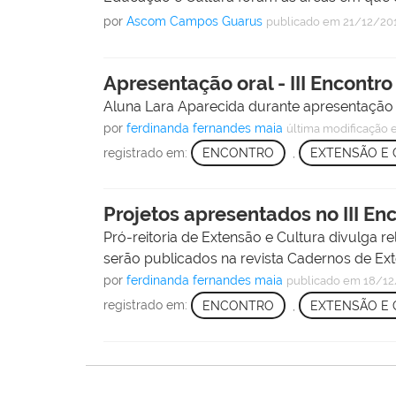
por
Ascom Campos Guarus
publicado
em 21/12/20
Apresentação oral - III Encontr
Aluna Lara Aparecida durante apresentação 
por
ferdinanda fernandes maia
última modificação
e
registrado em:
ENCONTRO
,
EXTENSÃO E 
Projetos apresentados no III 
Pró-reitoria de Extensão e Cultura divulga 
serão publicados na revista Cadernos de Ex
por
ferdinanda fernandes maia
publicado
em 18/12
registrado em:
ENCONTRO
,
EXTENSÃO E 