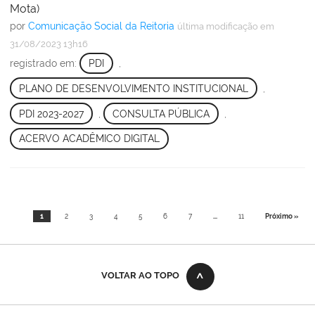
Mota)
por
Comunicação Social da Reitoria
última modificação
em
31/08/2023 13h16
registrado em:
PDI
,
PLANO DE DESENVOLVIMENTO INSTITUCIONAL
,
PDI 2023-2027
,
CONSULTA PÚBLICA
,
ACERVO ACADÊMICO DIGITAL
1
2
3
4
5
6
7
...
11
Próximo »
VOLTAR AO TOPO