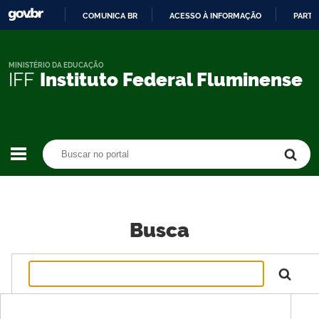
COMUNICA BR
ACESSO À INFORMAÇÃO
PARTI
IR
PARA
O
MINISTÉRIO DA EDUCAÇÃO
IFF
Instituto Federal Fluminense
CONTEÚDO
Buscar no portal
Buscar no portal
Busca