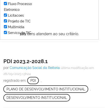
Fluxo Processo
Eletronico
Licitacoes
Projeto de TIC
Multimídia
Servico de TIC
101
itens atendem ao seu critério.
PDI 2023.2-2028.1
por
Comunicação Social da Reitoria
última modificação
em
28/09/2023 13h24
registrado em:
PDI
,
PLANO DE DESENVOLVIMENTO INSTITUCIONAL
,
DESENVOLVIMENTO INSTITUCIONAL