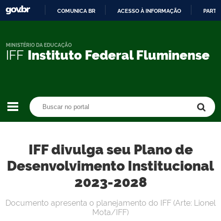
COMUNICA BR
ACESSO À INFORMAÇÃO
PARTI
IR
PARA
O
MINISTÉRIO DA EDUCAÇÃO
IFF
Instituto Federal Fluminense
CONTEÚDO
Buscar no portal
Buscar no portal
IFF divulga seu Plano de
Desenvolvimento Institucional
2023-2028
Documento apresenta o planejamento do IFF (Arte: Lionel
Mota/IFF)