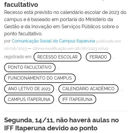
facultativo
Recesso está previsto no calendário escolar de 2023 do
campus e é baseado em portaria do Ministério da
Gestão e da Inovação em Serviços Públicos sobre o
ponto facultativo.
por
Comunicação Social do Campus Itaperuna
publicado
em
—
06/06/2023
última modificação
em 06/06/2023 21h42
registrado em:
RECESSO ESCOLAR
,
FERIADO
,
PONTO FACULTATIVO
,
FUNCIONAMENTO DO CAMPUS
,
ANO LETIVO DE 2023
,
CALENDÁRIO ACADÊMICO
,
CAMPUS ITAPERUNA
,
IFF ITAPERUNA
Segunda, 14/11, não haverá aulas no
IFF Itaperuna devido ao ponto