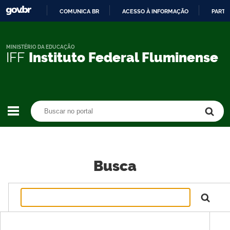
COMUNICA BR
ACESSO À INFORMAÇÃO
PARTI
IR
PARA
O
MINISTÉRIO DA EDUCAÇÃO
IFF
Instituto Federal Fluminense
CONTEÚDO
Buscar no portal
Buscar no portal
Busca