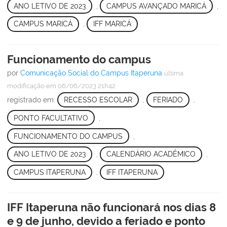
ANO LETIVO DE 2023
,
CAMPUS AVANÇADO MARICÁ
,
CAMPUS MARICÁ
,
IFF MARICÁ
Funcionamento do campus
por
Comunicação Social do Campus Itaperuna
última
modificação
em 06/06/2023 21h42
registrado em:
RECESSO ESCOLAR
,
FERIADO
,
PONTO FACULTATIVO
,
FUNCIONAMENTO DO CAMPUS
,
ANO LETIVO DE 2023
,
CALENDÁRIO ACADÊMICO
,
CAMPUS ITAPERUNA
,
IFF ITAPERUNA
IFF Itaperuna não funcionará nos dias 8
e 9 de junho, devido a feriado e ponto