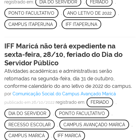
registrado em:
DIA DO SERVIDOR
,
FERIADO
,
PONTO FACULTATIVO
,
ANO LETIVO DE 2022
,
CAMPUS ITAPERUNA
,
IFF ITAPERUNA
IFF Maricá não terá expediente na
sexta-feira, 28/10, feriado do Dia do
Servidor Público
Atividades acadêmicas e administrativas serão
retomadas na segunda-feira, dia 31 de outubro,
conforme calendário do ano letivo de 2022 do campus.
por
Comunicação Social do Campus Avançado Maricá
registrado em:
FERIADO
,
publicado
em 26/10/2022
DIA DO SERVIDOR
,
PONTO FACULTATIVO
,
RECESSO ESCOLAR
,
CAMPUS AVANÇADO MARICÁ
,
CAMPUS MARICÁ
,
IFF MARICÁ