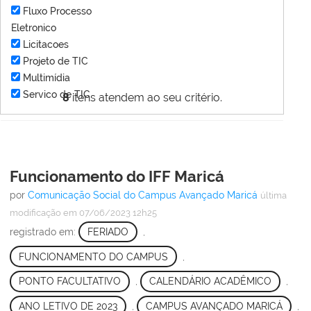
Fluxo Processo
Eletronico
Licitacoes
Projeto de TIC
Multimídia
Servico de TIC
8
itens atendem ao seu critério.
Funcionamento do IFF Maricá
por
Comunicação Social do Campus Avançado Maricá
última
modificação
em 07/06/2023 12h25
registrado em:
FERIADO
,
FUNCIONAMENTO DO CAMPUS
,
PONTO FACULTATIVO
,
CALENDÁRIO ACADÊMICO
,
ANO LETIVO DE 2023
,
CAMPUS AVANÇADO MARICÁ
,