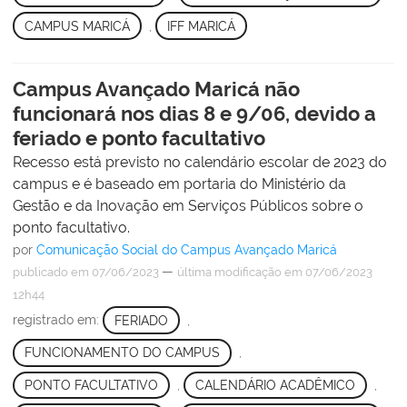
CAMPUS MARICÁ
,
IFF MARICÁ
Campus Avançado Maricá não
funcionará nos dias 8 e 9/06, devido a
feriado e ponto facultativo
Recesso está previsto no calendário escolar de 2023 do
campus e é baseado em portaria do Ministério da
Gestão e da Inovação em Serviços Públicos sobre o
ponto facultativo.
por
Comunicação Social do Campus Avançado Maricá
—
publicado
em 07/06/2023
última modificação
em 07/06/2023
12h44
registrado em:
FERIADO
,
FUNCIONAMENTO DO CAMPUS
,
PONTO FACULTATIVO
,
CALENDÁRIO ACADÊMICO
,