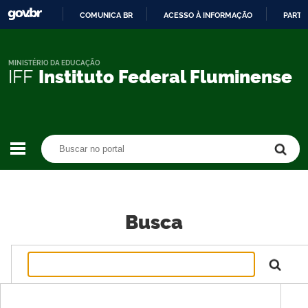
COMUNICA BR
ACESSO À INFORMAÇÃO
PARTI
IR
PARA
O
MINISTÉRIO DA EDUCAÇÃO
IFF
Instituto Federal Fluminense
CONTEÚDO
Buscar no portal
Buscar no portal
Busca