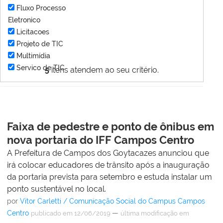
Fluxo Processo
Eletronico
Licitacoes
Projeto de TIC
Multimídia
Servico de TIC
5
itens atendem ao seu critério.
Faixa de pedestre e ponto de ônibus em
nova portaria do IFF Campos Centro
A Prefeitura de Campos dos Goytacazes anunciou que
irá colocar educadores de trânsito após a inauguração
da portaria prevista para setembro e estuda instalar um
ponto sustentável no local.
por
Vitor Carletti / Comunicação Social do Campus Campos
Centro
—
publicado
em 12/06/2019
última modificação
em