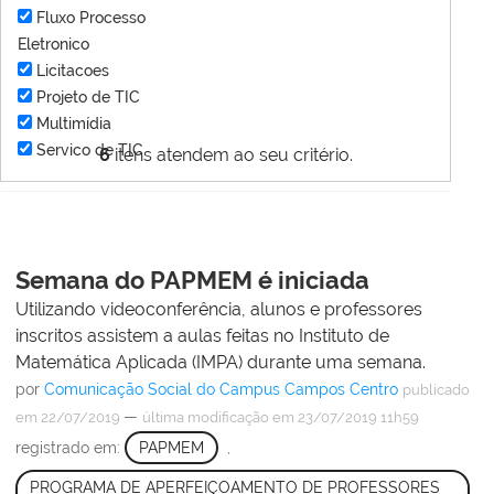
Fluxo Processo
Eletronico
Licitacoes
Projeto de TIC
Multimídia
Servico de TIC
6
itens atendem ao seu critério.
Semana do PAPMEM é iniciada
Utilizando videoconferência, alunos e professores
inscritos assistem a aulas feitas no Instituto de
Matemática Aplicada (IMPA) durante uma semana.
por
Comunicação Social do Campus Campos Centro
publicado
—
em 22/07/2019
última modificação
em 23/07/2019 11h59
registrado em:
PAPMEM
,
PROGRAMA DE APERFEIÇOAMENTO DE PROFESSORES