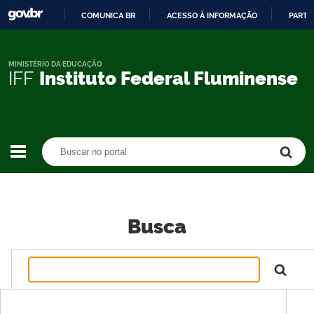
COMUNICA BR
ACESSO À INFORMAÇÃO
PARTI
IR
PARA
O
MINISTÉRIO DA EDUCAÇÃO
IFF
Instituto Federal Fluminense
CONTEÚDO
Buscar no portal
Buscar no portal
Busca