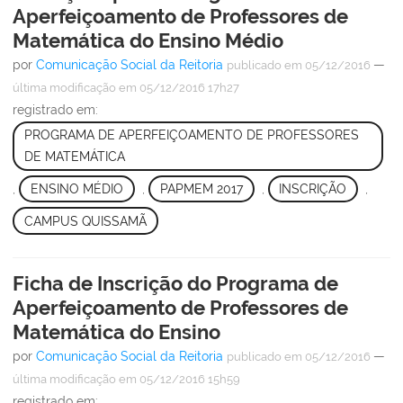
Aperfeiçoamento de Professores de
Matemática do Ensino Médio
por
Comunicação Social da Reitoria
—
publicado
em 05/12/2016
última modificação
em 05/12/2016 17h27
registrado em:
PROGRAMA DE APERFEIÇOAMENTO DE PROFESSORES
DE MATEMÁTICA
,
ENSINO MÉDIO
,
PAPMEM 2017
,
INSCRIÇÃO
,
CAMPUS QUISSAMÃ
Ficha de Inscrição do Programa de
Aperfeiçoamento de Professores de
Matemática do Ensino
por
Comunicação Social da Reitoria
—
publicado
em 05/12/2016
última modificação
em 05/12/2016 15h59
registrado em: