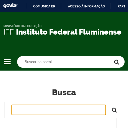
COMUNICA BR
ACESSO À INFORMAÇÃO
PARTI
IR
PARA
O
MINISTÉRIO DA EDUCAÇÃO
IFF
Instituto Federal Fluminense
CONTEÚDO
Buscar no portal
Buscar no portal
Busca