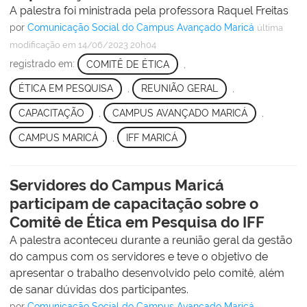
A palestra foi ministrada pela professora Raquel Freitas
por
Comunicação Social do Campus Avançado Maricá
última
modificação
em 14/06/2023 20h04
registrado em:
COMITÊ DE ÉTICA
,
ÉTICA EM PESQUISA
,
REUNIÃO GERAL
,
CAPACITAÇÃO
,
CAMPUS AVANÇADO MARICÁ
,
CAMPUS MARICÁ
,
IFF MARICÁ
Servidores do Campus Maricá
participam de capacitação sobre o
Comitê de Ética em Pesquisa do IFF
A palestra aconteceu durante a reunião geral da gestão
do campus com os servidores e teve o objetivo de
apresentar o trabalho desenvolvido pelo comitê, além
de sanar dúvidas dos participantes.
por
Comunicação Social do Campus Avançado Maricá