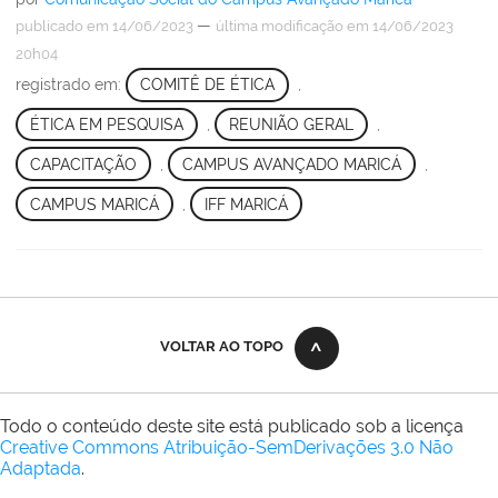
—
publicado
em 14/06/2023
última modificação
em 14/06/2023
20h04
registrado em:
COMITÊ DE ÉTICA
,
ÉTICA EM PESQUISA
,
REUNIÃO GERAL
,
CAPACITAÇÃO
,
CAMPUS AVANÇADO MARICÁ
,
CAMPUS MARICÁ
,
IFF MARICÁ
VOLTAR AO TOPO
Todo o conteúdo deste site está publicado sob a licença
Creative Commons Atribuição-SemDerivações 3.0 Não
Adaptada
.