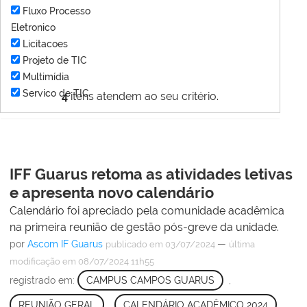
Fluxo Processo
Eletronico
Licitacoes
Projeto de TIC
Multimídia
Servico de TIC
4
itens atendem ao seu critério.
IFF Guarus retoma as atividades letivas
e apresenta novo calendário
Calendário foi apreciado pela comunidade acadêmica
na primeira reunião de gestão pós-greve da unidade.
por
Ascom IF Guarus
—
publicado
em 03/07/2024
última
modificação
em 08/07/2024 11h55
registrado em:
CAMPUS CAMPOS GUARUS
,
REUNIÃO GERAL
,
CALENDÁRIO ACADÊMICO 2024