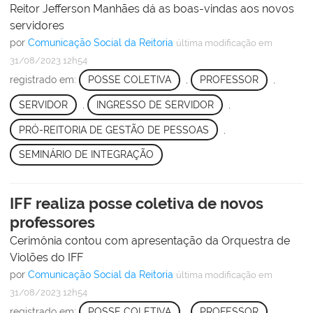
Reitor Jefferson Manhães dá as boas-vindas aos novos
servidores
por
Comunicação Social da Reitoria
última modificação
em
31/08/2023 12h54
registrado em:
POSSE COLETIVA
,
PROFESSOR
,
SERVIDOR
,
INGRESSO DE SERVIDOR
,
PRÓ-REITORIA DE GESTÃO DE PESSOAS
,
SEMINÁRIO DE INTEGRAÇÃO
IFF realiza posse coletiva de novos
professores
Cerimônia contou com apresentação da Orquestra de
Violões do IFF
por
Comunicação Social da Reitoria
última modificação
em
31/08/2023 12h54
registrado em:
POSSE COLETIVA
,
PROFESSOR
,