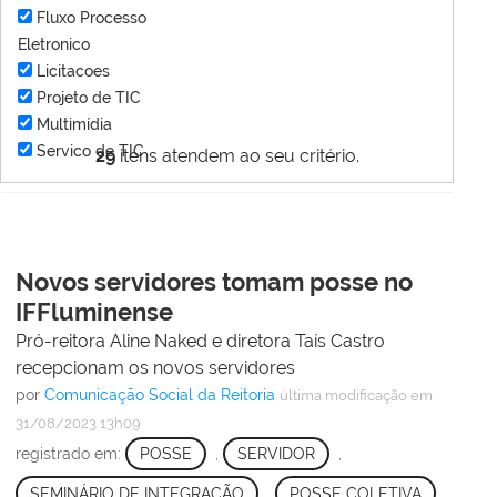
Fluxo Processo
Eletronico
Licitacoes
Projeto de TIC
Multimídia
Servico de TIC
29
itens atendem ao seu critério.
Novos servidores tomam posse no
IFFluminense
Pró-reitora Aline Naked e diretora Taís Castro
recepcionam os novos servidores
por
Comunicação Social da Reitoria
última modificação
em
31/08/2023 13h09
registrado em:
POSSE
,
SERVIDOR
,
SEMINÁRIO DE INTEGRAÇÃO
,
POSSE COLETIVA
,