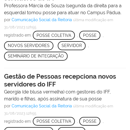
Professora Márcia de Souza (segunda da direita para a
esquerda) tomou posse para atuar no Campus Pádua.
por
Comunicação Social da Reitoria
última modificação
em
31/08/2023 12h55
registrado em:
POSSE COLETIVA
,
POSSE
,
NOVOS SERVIDORES
,
SERVIDOR
,
SEMINÁRIO DE INTEGRAÇÃO
Gestão de Pessoas recepciona novos
servidores do IFF
Georgia (de blusa vermelha) com gestores do IFF,
marido e filhas, após assinatura de sua posse
por
Comunicação Social da Reitoria
última modificação
em
31/08/2023 12h55
registrado em:
POSSE COLETIVA
,
POSSE
,