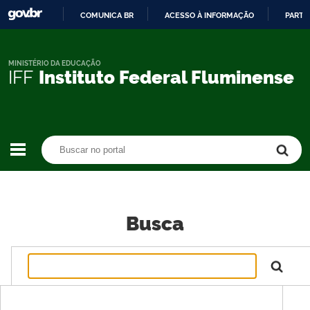
COMUNICA BR
ACESSO À INFORMAÇÃO
PARTI
IR
PARA
O
MINISTÉRIO DA EDUCAÇÃO
IFF
Instituto Federal Fluminense
CONTEÚDO
Buscar no portal
Buscar no portal
Busca