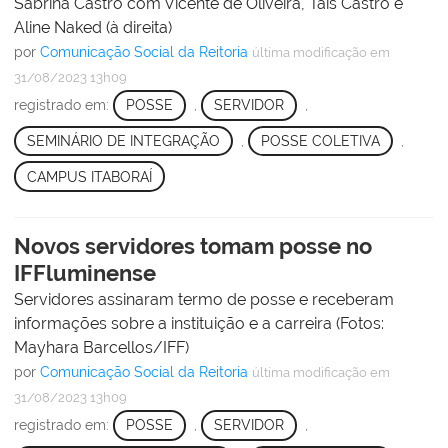
Sabrina Castro com Vicente de Oliveira, Taís Castro e
Aline Naked (à direita)
por
Comunicação Social da Reitoria
última modificação
em
31/08/2023 13h09
registrado em:
POSSE
,
SERVIDOR
,
SEMINÁRIO DE INTEGRAÇÃO
,
POSSE COLETIVA
,
CAMPUS ITABORAÍ
Novos servidores tomam posse no
IFFluminense
Servidores assinaram termo de posse e receberam
informações sobre a instituição e a carreira (Fotos:
Mayhara Barcellos/IFF)
por
Comunicação Social da Reitoria
última modificação
em
31/08/2023 13h09
registrado em:
POSSE
,
SERVIDOR
,