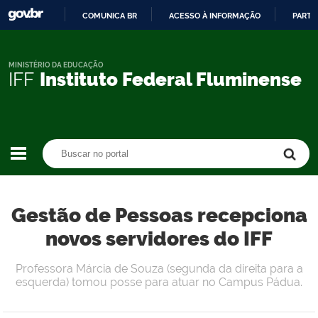
COMUNICA BR
ACESSO À INFORMAÇÃO
PARTI
IR
PARA
O
MINISTÉRIO DA EDUCAÇÃO
IFF
Instituto Federal Fluminense
CONTEÚDO
Buscar no portal
Buscar no portal
Gestão de Pessoas recepciona
novos servidores do IFF
Professora Márcia de Souza (segunda da direita para a
esquerda) tomou posse para atuar no Campus Pádua.