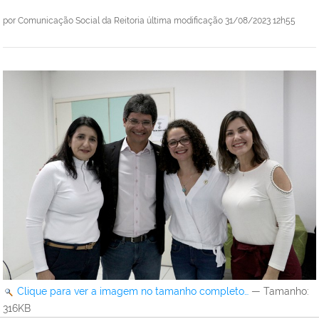
por
Comunicação Social da Reitoria
última modificação
31/08/2023 12h55
Clique para ver a imagem no tamanho completo…
—
Tamanho
:
316KB