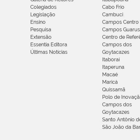
Colegiados
Cabo Frio
Legislação
Cambuci
Ensino
Campos Centro
Pesquisa
Campos Guarus
Extensão
Centro de Refer
Essentia Editora
Campos dos
Últimas Notícias
Goytacazes
Itaboraí
Itaperuna
Macaé
Maricá
Quissamã
Polo de Inovaç
Campos dos
Goytacazes
Santo Antônio 
São João da Ba