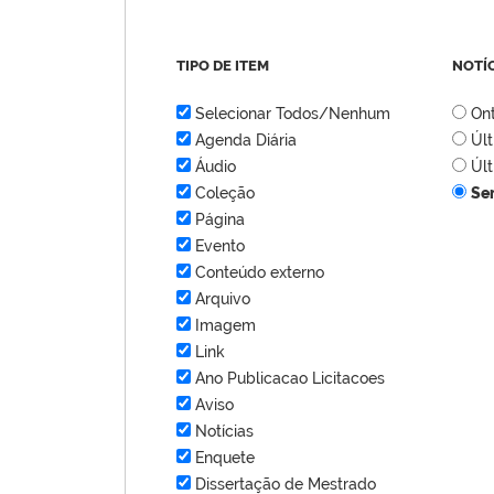
TIPO DE ITEM
NOTÍ
Selecionar Todos/Nenhum
On
Agenda Diária
Úl
Áudio
Úl
Coleção
Se
Página
Evento
Conteúdo externo
Arquivo
Imagem
Link
Ano Publicacao Licitacoes
Aviso
Notícias
Enquete
Dissertação de Mestrado