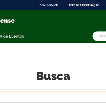
COMUNICA BR
ACESSO À INFORMAÇÃO
IR
PARA
nense
O
CONTEÚDO
Busca
Busca
al de Eventos
Busca