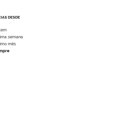
CIAS DESDE
tem
tima semana
timo mês
mpre