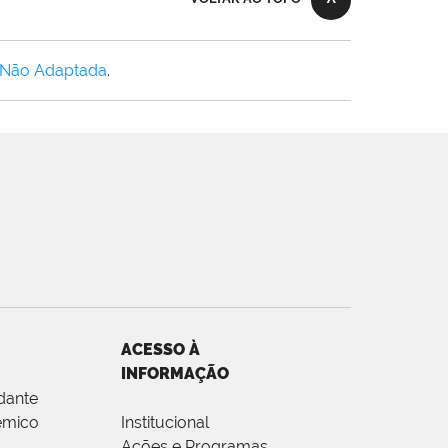
 Não Adaptada
.
ACESSO À
INFORMAÇÃO
dante
êmico
Institucional
Ações e Programas