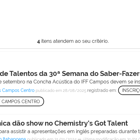
4
itens atendem ao seu critério.
 de Talentos da 30ª Semana do Saber-Faze
de setembro na Concha Acústica do IFF Campos devem se inscr
s Campos Centro
registrado em:
INSCRI
publicado
em 28/08/2025
F CAMPOS CENTRO
ica dão show no Chemistry’s Got Talent
 para assistir a apresentações em inglês preparadas durante t
o Itabapoana
—
publicado
em 31/01/2024
última modificação
em 31/01/