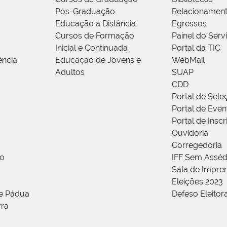
Pós-Graduação
Relacionamen
Educação a Distância
Egressos
Cursos de Formação
Painel do Serv
Inicial e Continuada
Portal da TIC
ência
Educação de Jovens e
WebMail
Adultos
SUAP
CDD
Portal de Sele
Portal de Even
Portal de Insc
Ouvidoria
Corregedoria
ão
IFF Sem Asséd
Sala de Impren
Eleições 2023
de Pádua
Defeso Eleitor
rra