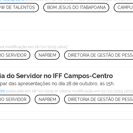
W DE TALENTOS
,
BOM JESUS DO ITABAPOANA
,
CAMPU
ima modificação
em 18/10/2019 14h47
 DO SERVIDOR
,
NAPBEM
,
DIRETORIA DE GESTÃO DE PES
ia do Servidor no IFF Campos-Centro
ipar das apresentações no dia 28 de outubro, às 15h.
tro
—
publicado
em 18/10/2019
última modificação
em 22/10/2019 11h1
 DO SERVIDOR
,
NAPBEM
,
DIRETORIA DE GESTÃO DE PES