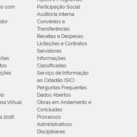
to com
Participação Social
Auditoria Interna
idor
Convênios e
Transferências
Receitas e Despesas
Licitações e Contratos
Servidores
ções
Informações
tos
Classificadas
rições
Serviço de Informação
ao Cidadão (SIC)
Perguntas Frequentes
io
Dados Abertos
sa Virtual
Obras em Andamento e
Concluídas
al 2026
Processos
Administrativos
Disciplinares