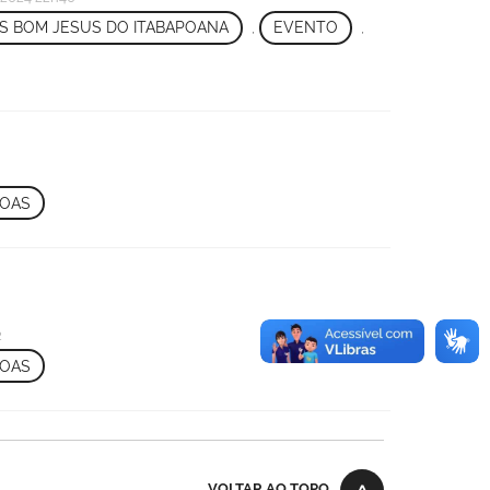
S BOM JESUS DO ITABAPOANA
,
EVENTO
,
SOAS
2
SOAS
VOLTAR AO TOPO