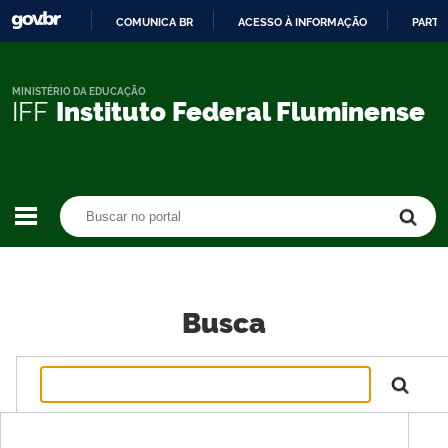
COMUNICA BR
ACESSO À INFORMAÇÃO
PARTI
IR
PARA
O
MINISTÉRIO DA EDUCAÇÃO
IFF
Instituto Federal Fluminense
CONTEÚDO
Buscar no portal
Buscar no portal
Busca