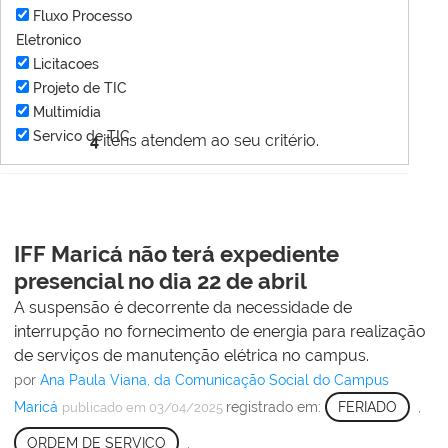
Fluxo Processo
Eletronico
Licitacoes
Projeto de TIC
Multimídia
Servico de TIC
4
itens atendem ao seu critério.
IFF Maricá não terá expediente
presencial no dia 22 de abril
A suspensão é decorrente da necessidade de
interrupção no fornecimento de energia para realização
de serviços de manutenção elétrica no campus.
por
Ana Paula Viana, da Comunicação Social do Campus
Maricá
registrado em:
FERIADO
,
publicado
em 03/04/2025
ORDEM DE SERVIÇO
,