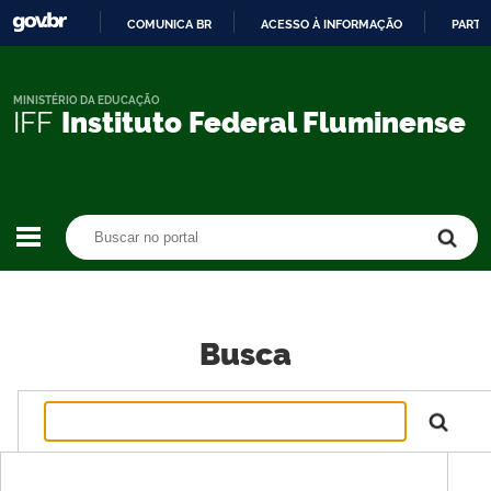
COMUNICA BR
ACESSO À INFORMAÇÃO
PARTI
IR
PARA
O
MINISTÉRIO DA EDUCAÇÃO
IFF
Instituto Federal Fluminense
CONTEÚDO
Buscar no portal
Buscar no portal
Busca