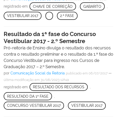
registrado em:
CHAVE DE CORREÇÃO
,
GABARITO
,
VESTIBULAR 2017
,
.
,
2.ª FASE
Resultado da 1ª fase do Concurso
Vestibular 2017 - 2.º Semestre
Pró-reitoria de Ensino divulga o resultado dos recursos
contra o resultado preliminar e o resultado da 1.ª fase do
Concurso Vestibular para ingresso nos Cursos de
Graduação 2017 – 2.º Semestre.
por
Comunicação Social da Reitoria
—
publicado
em 06/07/2017
última modificação
em 31/08/2023 12h41
registrado em:
RESULTADO DOS RECURSOS
,
RESULTADO DA 1ª FASE
,
CONCURSO VESTIBULAR 2017
,
VESTIBULAR 2017