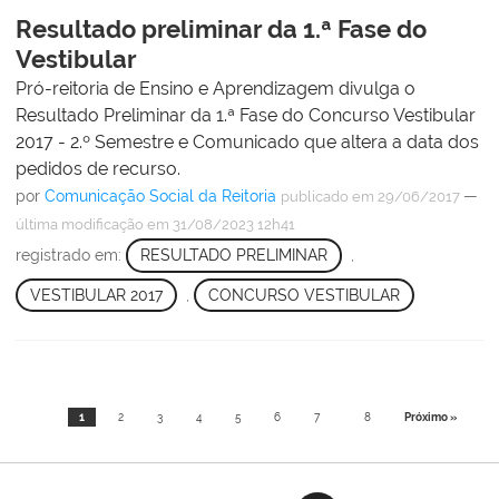
Resultado preliminar da 1.ª Fase do
Vestibular
Pró-reitoria de Ensino e Aprendizagem divulga o
Resultado Preliminar da 1.ª Fase do Concurso Vestibular
2017 - 2.º Semestre e Comunicado que altera a data dos
pedidos de recurso.
por
Comunicação Social da Reitoria
—
publicado
em 29/06/2017
última modificação
em 31/08/2023 12h41
registrado em:
RESULTADO PRELIMINAR
,
VESTIBULAR 2017
,
CONCURSO VESTIBULAR
1
2
3
4
5
6
7
8
Próximo »