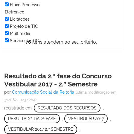
Fluxo Processo
Eletronico
Licitacoes
Projeto de TIC
Multimídia
Servico de TIC
76
itens atendem ao seu critério.
Resultado da 2.ª fase do Concurso
Vestibular 2017 - 2.º Semestre
por
Comunicação Social da Reitoria
última modificação
em
31/08/2023 12h42
registrado em:
RESULTADO DOS RECURSOS
,
RESULTADO DA 2ª FASE
,
VESTIBULAR 2017
,
VESTIBULAR 2017 2.º SEMESTRE
,